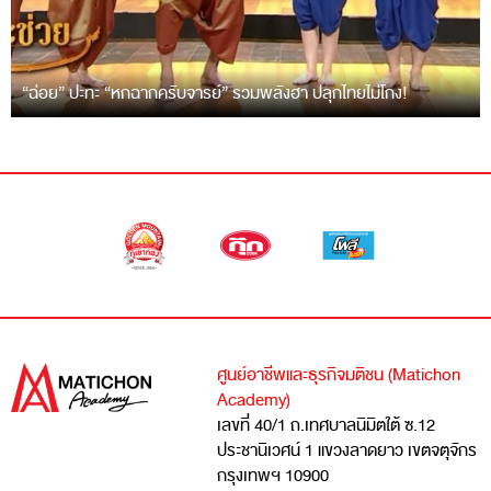
“ฉ่อย” ปะทะ “หกฉากครับจารย์” รวมพลังฮา ปลุกไทยไม่โกง!
ศูนย์อาชีพและธุรกิจมติชน (Matichon
Academy)
เลขที่ 40/1 ถ.เทศบาลนิมิตใต้ ซ.12
ประชานิเวศน์ 1 แขวงลาดยาว เขตจตุจักร
กรุงเทพฯ 10900