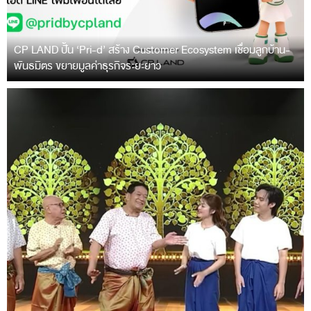
CP LAND ปั้น ‘Pri-d’ สร้าง Customer Ecosystem เชื่อมลูกบ้าน-
พันธมิตร ขยายมูลค่าธุรกิจระยะยาว