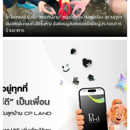
โก โฮลเซลล์ รับซื้อ “หอยหินงาม” หนุนวิถีชาวบ้านพุมเรียง สุราษฎร์ฯ
ดันวัตถุดิบท้องถิ่นใต้ขึ้นห้าง ส่งต่อเมนูลับต่อยอดไอเดียผู้ประกอบการ
ร้านอาหาร