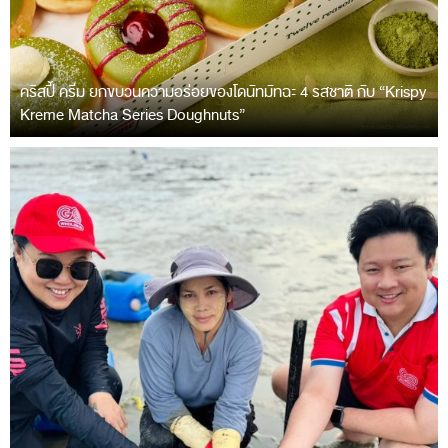
คริสปี้ ครีม ยกขบวนความอร่อยของโดนัทมัทฉะ 4 รสชาติ กับ “Krispy
Kreme Matcha Series Doughnuts”