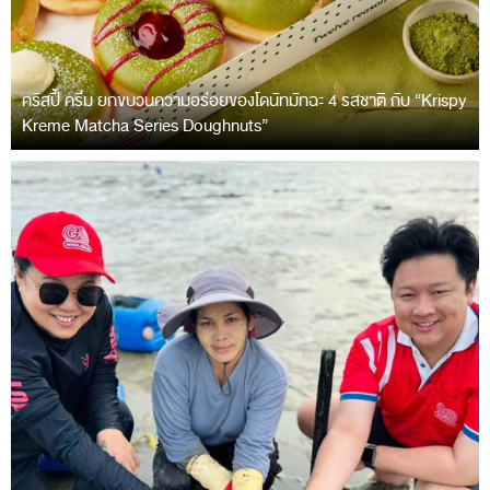
คริสปี้ ครีม ยกขบวนความอร่อยของโดนัทมัทฉะ 4 รสชาติ กับ “Krispy
Kreme Matcha Series Doughnuts”