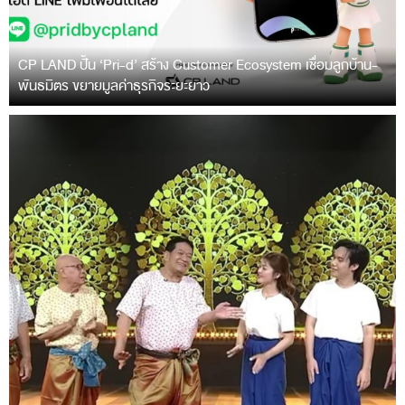
CP LAND ปั้น ‘Pri-d’ สร้าง Customer Ecosystem เชื่อมลูกบ้าน-
พันธมิตร ขยายมูลค่าธุรกิจระยะยาว