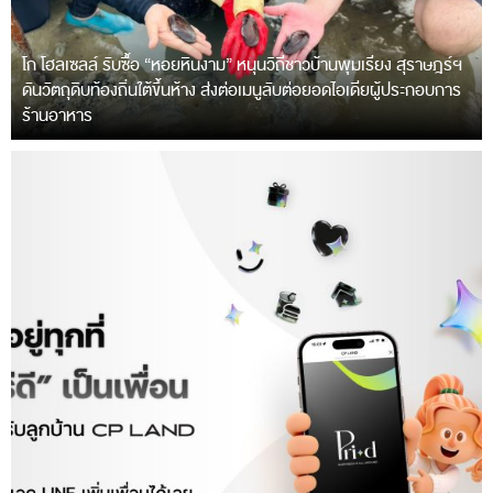
โก โฮลเซลล์ รับซื้อ “หอยหินงาม” หนุนวิถีชาวบ้านพุมเรียง สุราษฎร์ฯ
ดันวัตถุดิบท้องถิ่นใต้ขึ้นห้าง ส่งต่อเมนูลับต่อยอดไอเดียผู้ประกอบการ
ร้านอาหาร