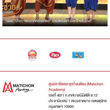
“ฉ่อย” ปะทะ “หกฉากครับจารย์” รวมพลังฮา ปลุกไทยไม่โกง!
ศูนย์อาชีพและธุรกิจมติชน (Matichon
Academy)
เลขที่ 40/1 ถ.เทศบาลนิมิตใต้ ซ.12
ประชานิเวศน์ 1 แขวงลาดยาว เขตจตุจักร
กรุงเทพฯ 10900