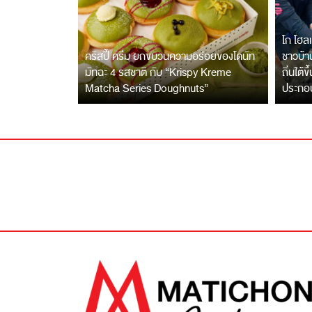
โก โฮลเ
คริสปี้ ครีม ยกขบวนความอร่อยของโดนัท
ชาวบ้าน
มัทฉะ 4 รสชาติ กับ “Krispy Kreme
ถิ่นใต้ข
Matcha Series Doughnuts”
ประกอ