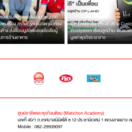
ซลล์ รับซื้อ “หอยหินงาม” หนุนวิถี
พุมเรียง สุราษฎร์ฯ ดันวัตถุดิบท้อง
CP LAND ปั้น ‘Pri-d’ สร้าง Cus
ึ้นห้าง ส่งต่อเมนูลับต่อยอดไอเดียผู้
Ecosystem เชื่อมลูกบ้าน-พันธมิ
บการร้านอาหาร
มูลค่าธุรกิจระยะยาว
ศูนย์อาชีพและธุรกิจมติชน (Matichon Academy)
เลขที่ 40/1 ถ.เทศบาลนิมิตใต้ ซ.12 ประชานิเวศน์ 1 แขวงลาดยาว 
Mobile : 082-29939097