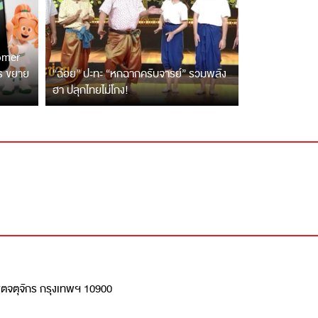
tomer
ตร ขยาย
“ฉ่อย” ปะทะ “หกฉากครับจารย์” รวมพลัง
ฮา ปลุกไทยไม่โกง!
เขตจตุจักร กรุงเทพฯ 10900