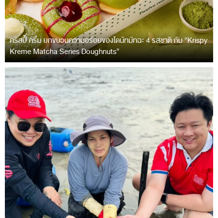
คริสปี้ ครีม ยกขบวนความอร่อยของโดนัทมัทฉะ 4 รสชาติ กับ “Krispy
Kreme Matcha Series Doughnuts”