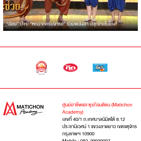
“ฉ่อย” ปะทะ “หกฉากครับจารย์” รวมพลังฮา ปลุกไทยไม่โกง!
ศูนย์อาชีพและธุรกิจมติชน (Matichon
Academy)
เลขที่ 40/1 ถ.เทศบาลนิมิตใต้ ซ.12
ประชานิเวศน์ 1 แขวงลาดยาว เขตจตุจักร
กรุงเทพฯ 10900
Mobile : 082-29939097