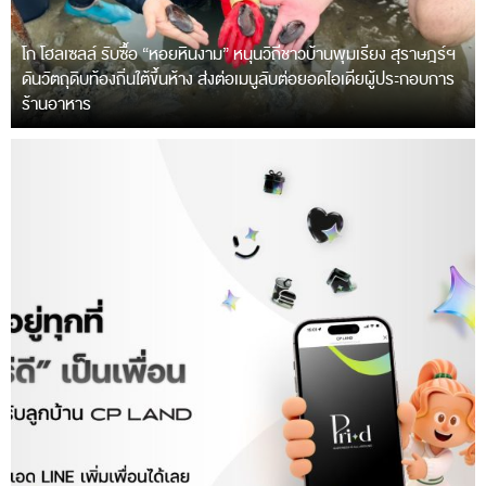
โก โฮลเซลล์ รับซื้อ “หอยหินงาม” หนุนวิถีชาวบ้านพุมเรียง สุราษฎร์ฯ
ดันวัตถุดิบท้องถิ่นใต้ขึ้นห้าง ส่งต่อเมนูลับต่อยอดไอเดียผู้ประกอบการ
ร้านอาหาร