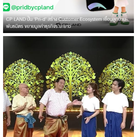
CP LAND ปั้น ‘Pri-d’ สร้าง Customer Ecosystem เชื่อมลูกบ้าน-
พันธมิตร ขยายมูลค่าธุรกิจระยะยาว