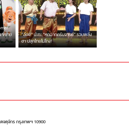
tomer
ตร ขยาย
“ฉ่อย” ปะทะ “หกฉากครับจารย์” รวมพลัง
ฮา ปลุกไทยไม่โกง!
เขตจตุจักร กรุงเทพฯ 10900