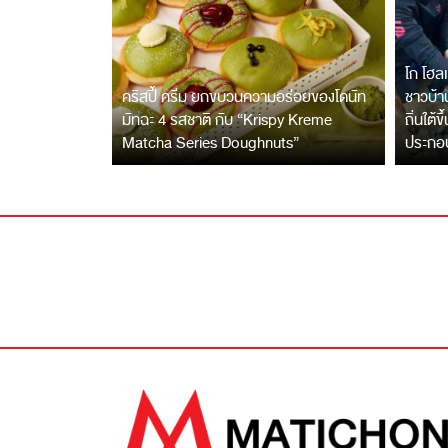
โก โฮลเ
คริสปี้ ครีม ยกขบวนความอร่อยของโดนัท
ชาวบ้าน
มัทฉะ 4 รสชาติ กับ “Krispy Kreme
ถิ่นใต้ข
Matcha Series Doughnuts”
ประกอ