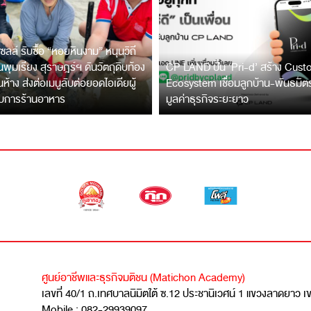
ซลล์ รับซื้อ “หอยหินงาม” หนุนวิถี
พุมเรียง สุราษฎร์ฯ ดันวัตถุดิบท้อง
CP LAND ปั้น ‘Pri-d’ สร้าง Cus
ึ้นห้าง ส่งต่อเมนูลับต่อยอดไอเดียผู้
Ecosystem เชื่อมลูกบ้าน-พันธมิ
บการร้านอาหาร
มูลค่าธุรกิจระยะยาว
ศูนย์อาชีพและธุรกิจมติชน (Matichon Academy)
เลขที่ 40/1 ถ.เทศบาลนิมิตใต้ ซ.12 ประชานิเวศน์ 1 แขวงลาดยาว 
Mobile : 082-29939097