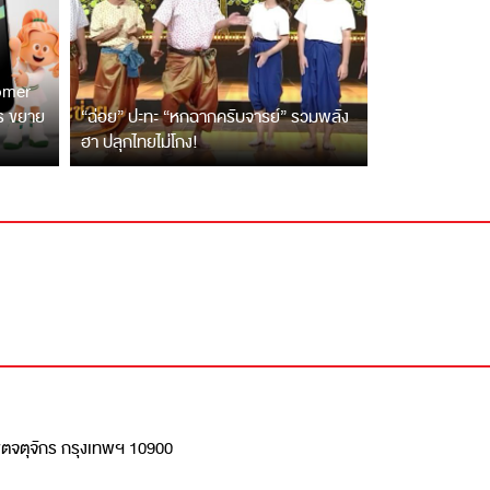
tomer
ตร ขยาย
“ฉ่อย” ปะทะ “หกฉากครับจารย์” รวมพลัง
ฮา ปลุกไทยไม่โกง!
เขตจตุจักร กรุงเทพฯ 10900