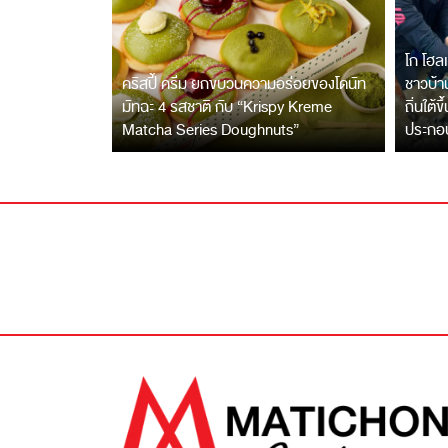
โก โฮลเ
คริสปี้ ครีม ยกขบวนความอร่อยของโดนัท
ชาวบ้าน
มัทฉะ 4 รสชาติ กับ “Krispy Kreme
ถิ่นใต้ข
Matcha Series Doughnuts”
ประกอ