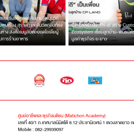
ซลล์ รับซื้อ “หอยหินงาม” หนุนวิถี
พุมเรียง สุราษฎร์ฯ ดันวัตถุดิบท้อง
CP LAND ปั้น ‘Pri-d’ สร้าง Cus
ึ้นห้าง ส่งต่อเมนูลับต่อยอดไอเดียผู้
Ecosystem เชื่อมลูกบ้าน-พันธมิ
บการร้านอาหาร
มูลค่าธุรกิจระยะยาว
ศูนย์อาชีพและธุรกิจมติชน (Matichon Academy)
เลขที่ 40/1 ถ.เทศบาลนิมิตใต้ ซ.12 ประชานิเวศน์ 1 แขวงลาดยาว 
Mobile : 082-29939097