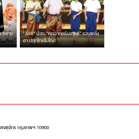
tomer
ตร ขยาย
“ฉ่อย” ปะทะ “หกฉากครับจารย์” รวมพลัง
ฮา ปลุกไทยไม่โกง!
เขตจตุจักร กรุงเทพฯ 10900