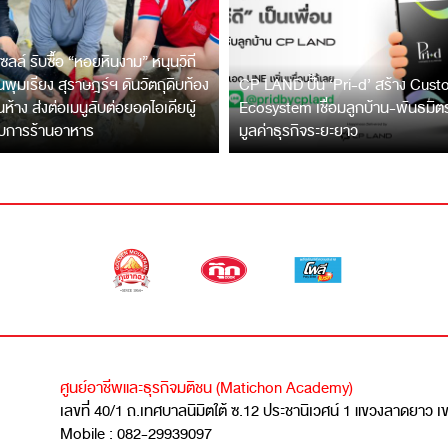
ซลล์ รับซื้อ “หอยหินงาม” หนุนวิถี
พุมเรียง สุราษฎร์ฯ ดันวัตถุดิบท้อง
CP LAND ปั้น ‘Pri-d’ สร้าง Cus
ึ้นห้าง ส่งต่อเมนูลับต่อยอดไอเดียผู้
Ecosystem เชื่อมลูกบ้าน-พันธมิ
บการร้านอาหาร
มูลค่าธุรกิจระยะยาว
ศูนย์อาชีพและธุรกิจมติชน (Matichon Academy)
เลขที่ 40/1 ถ.เทศบาลนิมิตใต้ ซ.12 ประชานิเวศน์ 1 แขวงลาดยาว 
Mobile : 082-29939097