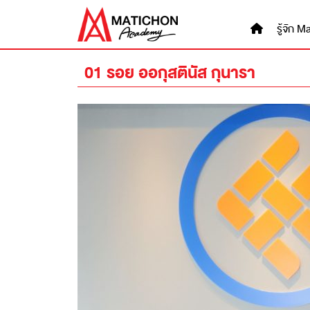
Skip
to
รู้จัก
content
01 รอย ออกุสตินัส กุนารา