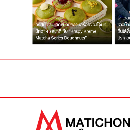
โก โฮลเ
คริสปี้ ครีม ยกขบวนความอร่อยของโดนัท
ชาวบ้าน
มัทฉะ 4 รสชาติ กับ “Krispy Kreme
ถิ่นใต้ข
Matcha Series Doughnuts”
ประกอ