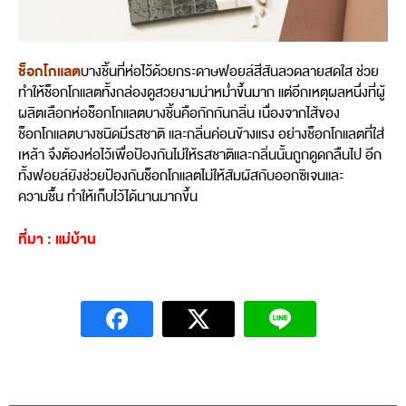
ช็อกโกแลต
บางชิ้นที่ห่อไว้ด้วยกระดาษฟอยล์สีสันลวดลายสดใส ช่วย
ทำให้ช็อกโกแลตทั้งกล่องดูสวยงามน่าหม่ำขึ้นมาก แต่อีกเหตุผลหนึ่งที่ผู้
ผลิตเลือกห่อช็อกโกแลตบางชิ้นคือกักกันกลิ่น เนื่องจากไส้ของ
ช็อกโกแลตบางชนิดมีรสชาติ และกลิ่นค่อนข้างแรง อย่างช็อกโกแลตที่ใส่
เหล้า จึงต้องห่อไว้เพื่อป้องกันไม่ให้รสชาติและกลิ่นนั้นถูกดูดกลืนไป อีก
ทั้งฟอยล์ยังช่วยป้องกันช็อกโกแลตไม่ให้สัมผัสกับออกซิเจนและ
ความชื้น ทำให้เก็บไว้ได้นานมากขึ้น
ที่มา : แม่บ้าน