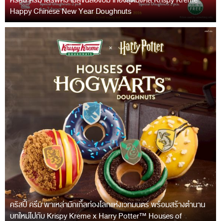
คริสปี้ ครีม เสิร์ฟความสุขฉลองปีม้าทองสุดมงคล Krispy Kreme
Happy Chinese New Year Doughnuts
คริสปี้ ครีม พาเหล่ามักเกิ้ลท่องโลกแห่งเวทมนตร์ พร้อมสร้างตำนาน
บทใหม่ไปกับ Krispy Kreme x Harry Potter™ Houses of