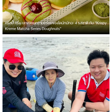
คริสปี้ ครีม ยกขบวนความอร่อยของโดนัทมัทฉะ 4 รสชาติ กับ “Krispy
Kreme Matcha Series Doughnuts”