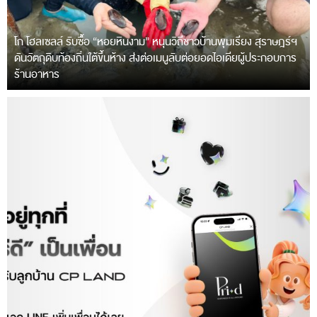
โก โฮลเซลล์ รับซื้อ “หอยหินงาม” หนุนวิถีชาวบ้านพุมเรียง สุราษฎร์ฯ
ดันวัตถุดิบท้องถิ่นใต้ขึ้นห้าง ส่งต่อเมนูลับต่อยอดไอเดียผู้ประกอบการ
ร้านอาหาร