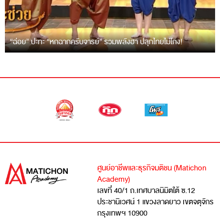
“ฉ่อย” ปะทะ “หกฉากครับจารย์” รวมพลังฮา ปลุกไทยไม่โกง!
ศูนย์อาชีพและธุรกิจมติชน (Matichon
Academy)
เลขที่ 40/1 ถ.เทศบาลนิมิตใต้ ซ.12
ประชานิเวศน์ 1 แขวงลาดยาว เขตจตุจักร
กรุงเทพฯ 10900