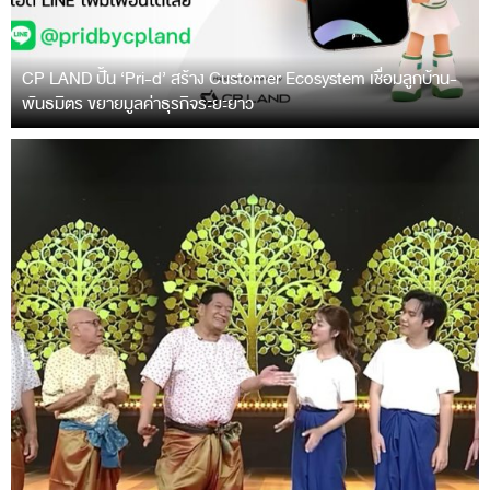
CP LAND ปั้น ‘Pri-d’ สร้าง Customer Ecosystem เชื่อมลูกบ้าน-
พันธมิตร ขยายมูลค่าธุรกิจระยะยาว