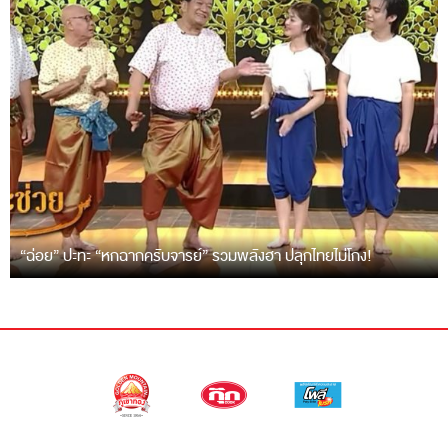
“ฉ่อย” ปะทะ “หกฉากครับจารย์” รวมพลังฮา ปลุกไทยไม่โกง!