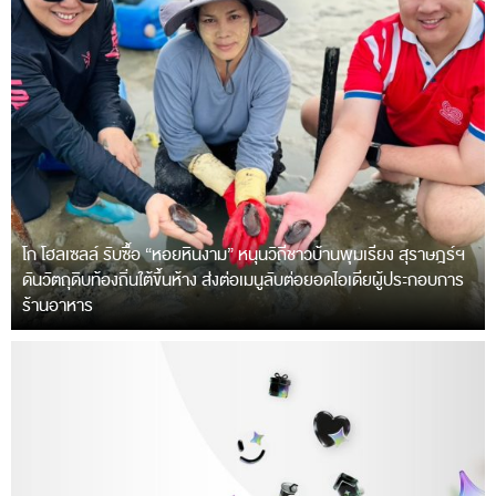
โก โฮลเซลล์ รับซื้อ “หอยหินงาม” หนุนวิถีชาวบ้านพุมเรียง สุราษฎร์ฯ
ดันวัตถุดิบท้องถิ่นใต้ขึ้นห้าง ส่งต่อเมนูลับต่อยอดไอเดียผู้ประกอบการ
ร้านอาหาร