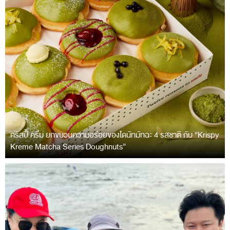
คริสปี้ ครีม ยกขบวนความอร่อยของโดนัทมัทฉะ 4 รสชาติ กับ “Krispy
Kreme Matcha Series Doughnuts”