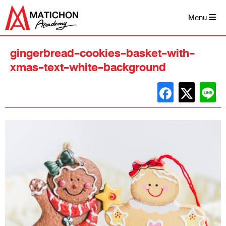
Skip
to
Menu
content
gingerbread-cookies-basket-with-
xmas-text-white-background