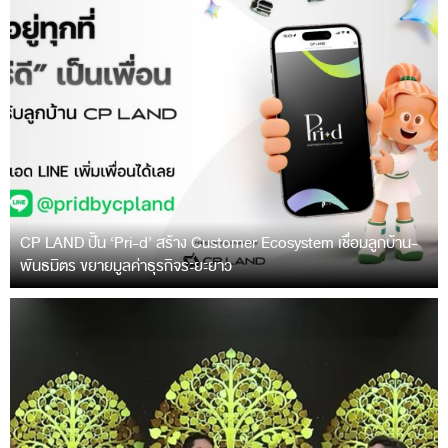
CP LAND ปั้น ‘Pri-d’ สร้าง Customer Ecosystem เชื่อมลูกบ้าน-
พันธมิตร ขยายมูลค่าธุรกิจระยะยาว