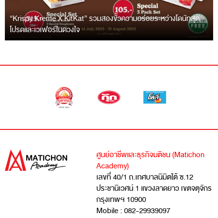
“Krispy Kreme X KitKat” รวมสองขั้วความอร่อยระหว่างโดนัทสุด
โปรดและเวเฟอร์ในดวงใจ
ศูนย์อาชีพและธุรกิจมติชน (Matichon
Academy)
เลขที่ 40/1 ถ.เทศบาลนิมิตใต้ ซ.12
ประชานิเวศน์ 1 แขวงลาดยาว เขตจตุจักร
กรุงเทพฯ 10900
Mobile : 082-29939097