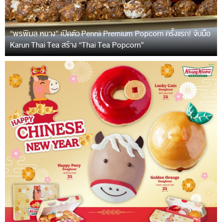
“พรพิมล หยาง” เปิดตัว Pennii Premium Popcorn ครั้งแรก! จับมือ
Karun Thai Tea สร้าง “Thai Tea Popcorn”