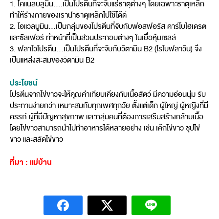
1. โคแนลบลูมิน….เป็นโปรตีนที่จะจับแร่ธาตุต่างๆ โดยเฉพาะธาตุเหล็ก
ทำให้ร่างกายของเรานำธาตุเหล็กไปใช้ได้ดี
2. โอแวลบูมิน…เป็นกลุ่มของโปรตีนที่จับกับฟอสฟอรัส คาร์โบไฮเดรต
และซัลเฟอร์ ทำหน้าที่เป็นส่วนประกอบต่างๆ ในเยื่อหุ้มเซลล์
3. ฟลาโวโปรตีน…เป็นโปรตีนที่จะจับกับวิตามิน B2 (ไรโบฟลาวิน) จึง
เป็นแหล่งสะสมของวิตามิน B2
ประโยชน์
โปรตีนจากไข่ขาวจะให้คุณค่าเทียบเคียงกับเนื้อสัตว์ มีความอ่อนนุ่ม รับ
ประทานง่ายกว่า เหมาะสมกับทุกเพศทุกวัย ตั้งแต่เด็ก ผู้ใหญ่ ผู้หญิงที่มี
ครรภ์ ผู้ที่มีปัญหาสุขภาพ และกลุ่มคนที่ต้องการเสริมสร้างกล้ามเนื้อ
โดยไข่ขาวสามารถนำไปทำอาหารได้หลายอย่าง เช่น เค้กไข่ขาว ซุปไข่
ขาว และสลัดไข่ขาว
ที่มา : แม่บ้าน