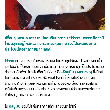
เพื่อนๆ หลายคนอาจจะไม่ชอบรับประทาน “ไข่ขาว” เพราะคิดว่ามี
ไขมันสูง แต่รู้ไหมคะว่า นี่คือแหล่งคุณภาพของโปรตีนชั้นดีที่มี
ประโยชน์ต่อร่างกายมากเลยค่ะ
ไข่ขาว
คือ ของเหลวใสหรือสีเหลืองอ่อนห่อหุ้มไข่แดง ประกอบด้วยน้ำ
และโปรตีนเป็นหลัก นอกจากนี้ยังมีวิตามิน และแร่ธาตุที่เป็นประโยชน์ต่อ
อัลบูมิน (Albumin)
ร่างกายอีกด้วย โปรตีนที่อยู่ในไข่ขาว คือ
ซึ่งมีอยู่
ในกระแสเลือด กว่า 50-60 % ของโปรตีนทั้งหมดในร่างกาย โดย
ร่างกายสามารถผลิตได้ผ่านการทำงานของตับ มีหน้าที่เสริมสร้าง
ภูมิคุ้มกันและซ่อมแซมส่วนต่างๆ ของร่างกาย แต่ถ้าโดนความร้อนจะ
ทำให้สูญเสียสภาพธรรมชาติได้
อัลบูมิน
ใน
ยังมีโปรตีนที่สำคัญอีกหลายชนิด ได้แก่