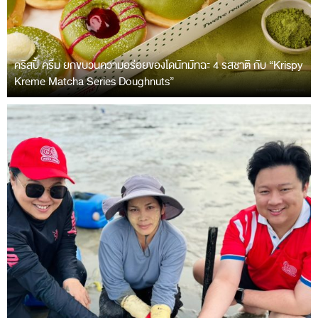
คริสปี้ ครีม ยกขบวนความอร่อยของโดนัทมัทฉะ 4 รสชาติ กับ “Krispy
Kreme Matcha Series Doughnuts”