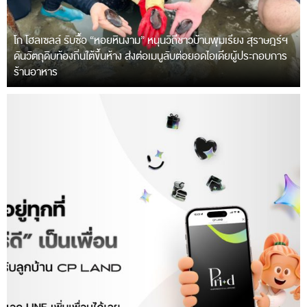
โก โฮลเซลล์ รับซื้อ “หอยหินงาม” หนุนวิถีชาวบ้านพุมเรียง สุราษฎร์ฯ
ดันวัตถุดิบท้องถิ่นใต้ขึ้นห้าง ส่งต่อเมนูลับต่อยอดไอเดียผู้ประกอบการ
ร้านอาหาร