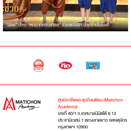
“ฉ่อย” ปะทะ “หกฉากครับจารย์” รวมพลังฮา ปลุกไทยไม่โกง!
ศูนย์อาชีพและธุรกิจมติชน (Matichon
Academy)
เลขที่ 40/1 ถ.เทศบาลนิมิตใต้ ซ.12
ประชานิเวศน์ 1 แขวงลาดยาว เขตจตุจักร
กรุงเทพฯ 10900