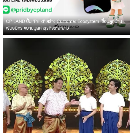
CP LAND ปั้น ‘Pri-d’ สร้าง Customer Ecosystem เชื่อมลูกบ้าน-
พันธมิตร ขยายมูลค่าธุรกิจระยะยาว