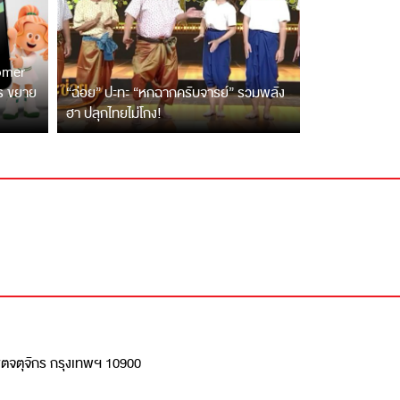
tomer
ตร ขยาย
“ฉ่อย” ปะทะ “หกฉากครับจารย์” รวมพลัง
ฮา ปลุกไทยไม่โกง!
เขตจตุจักร กรุงเทพฯ 10900