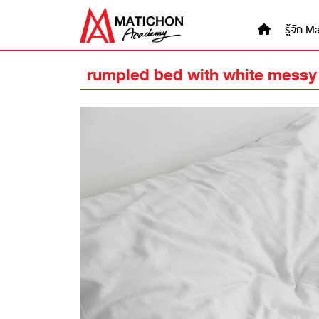
Skip
to
รู้จัก
content
rumpled bed with white messy 