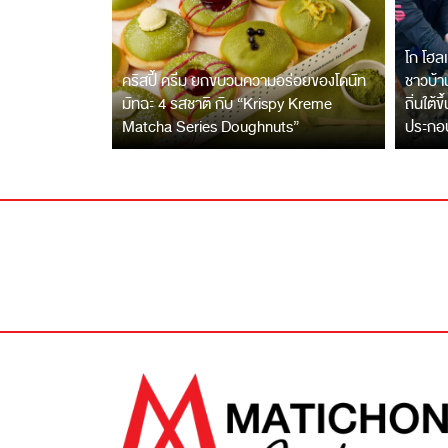
โก โฮลเ
คริสปี้ ครีม ยกขบวนความอร่อยของโดนัท
ชาวบ้าน
มัทฉะ 4 รสชาติ กับ “Krispy Kreme
ถิ่นใต้ข
Matcha Series Doughnuts”
ประกอ