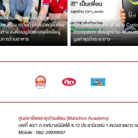
ซลล์ รับซื้อ “หอยหินงาม” หนุนวิถี
พุมเรียง สุราษฎร์ฯ ดันวัตถุดิบท้อง
CP LAND ปั้น ‘Pri-d’ สร้าง Cus
ึ้นห้าง ส่งต่อเมนูลับต่อยอดไอเดียผู้
Ecosystem เชื่อมลูกบ้าน-พันธมิ
บการร้านอาหาร
มูลค่าธุรกิจระยะยาว
ศูนย์อาชีพและธุรกิจมติชน (Matichon Academy)
เลขที่ 40/1 ถ.เทศบาลนิมิตใต้ ซ.12 ประชานิเวศน์ 1 แขวงลาดยาว 
Mobile : 082-29939097