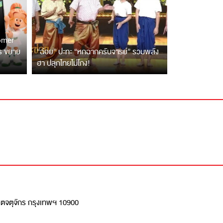
tomer
ตร ขยาย
“ฉ่อย” ปะทะ “หกฉากครับจารย์” รวมพลัง
ฮา ปลุกไทยไม่โกง!
เขตจตุจักร กรุงเทพฯ 10900