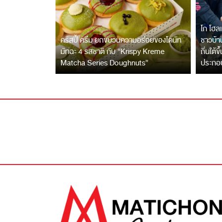
โก โฮลเ
คริสปี้ ครีม ยกขบวนความอร่อยของโดนัท
ชาวบ้าน
มัทฉะ 4 รสชาติ กับ “Krispy Kreme
ถิ่นใต้ข
Matcha Series Doughnuts”
ประกอ