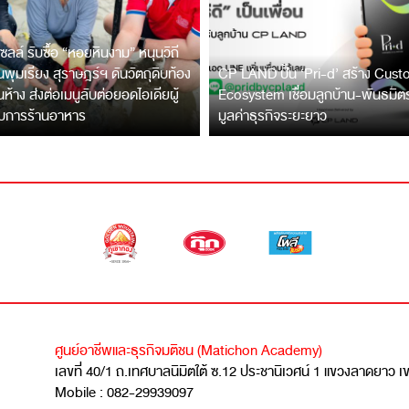
ซลล์ รับซื้อ “หอยหินงาม” หนุนวิถี
พุมเรียง สุราษฎร์ฯ ดันวัตถุดิบท้อง
CP LAND ปั้น ‘Pri-d’ สร้าง Cus
ึ้นห้าง ส่งต่อเมนูลับต่อยอดไอเดียผู้
Ecosystem เชื่อมลูกบ้าน-พันธมิ
บการร้านอาหาร
มูลค่าธุรกิจระยะยาว
ศูนย์อาชีพและธุรกิจมติชน (Matichon Academy)
เลขที่ 40/1 ถ.เทศบาลนิมิตใต้ ซ.12 ประชานิเวศน์ 1 แขวงลาดยาว 
Mobile : 082-29939097