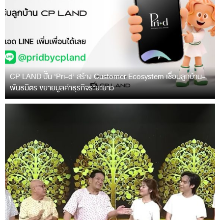
CP LAND ปั้น ‘Pri-d’ สร้าง Customer Ecosystem เชื่อมลูกบ้าน-
พันธมิตร ขยายมูลค่าธุรกิจระยะยาว