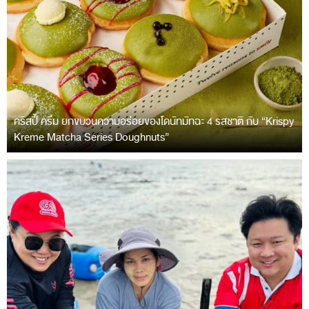
คริสปี้ ครีม ยกขบวนความอร่อยของโดนัทมัทฉะ 4 รสชาติ กับ “Krispy
Kreme Matcha Series Doughnuts”