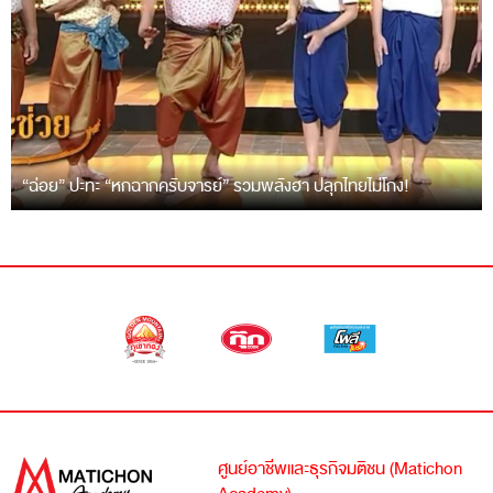
“ฉ่อย” ปะทะ “หกฉากครับจารย์” รวมพลังฮา ปลุกไทยไม่โกง!
ศูนย์อาชีพและธุรกิจมติชน (Matichon