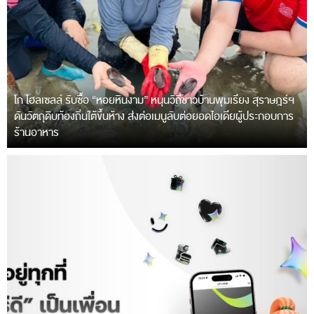
โก โฮลเซลล์ รับซื้อ “หอยหินงาม” หนุนวิถีชาวบ้านพุมเรียง สุราษฎร์ฯ
ดันวัตถุดิบท้องถิ่นใต้ขึ้นห้าง ส่งต่อเมนูลับต่อยอดไอเดียผู้ประกอบการ
ร้านอาหาร