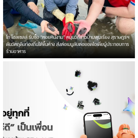
โก โฮลเซลล์ รับซื้อ “หอยหินงาม” หนุนวิถีชาวบ้านพุมเรียง สุราษฎร์ฯ
ดันวัตถุดิบท้องถิ่นใต้ขึ้นห้าง ส่งต่อเมนูลับต่อยอดไอเดียผู้ประกอบการ
ร้านอาหาร