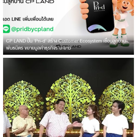
CP LAND ปั้น ‘Pri-d’ สร้าง Customer Ecosystem เชื่อมลูกบ้าน-
พันธมิตร ขยายมูลค่าธุรกิจระยะยาว