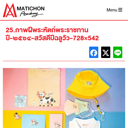
Skip
to
Menu
content
25.ภาพฝีพระหัตถ์พระราชทาน
ปี-๒๕๖๔-สวัสดีปีฉลูวัว-728×542