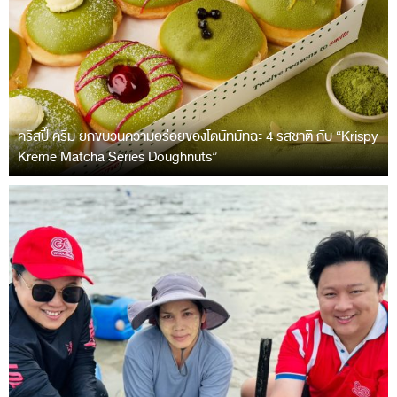
คริสปี้ ครีม ยกขบวนความอร่อยของโดนัทมัทฉะ 4 รสชาติ กับ “Krispy
Kreme Matcha Series Doughnuts”