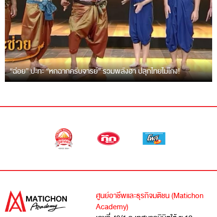
“ฉ่อย” ปะทะ “หกฉากครับจารย์” รวมพลังฮา ปลุกไทยไม่โกง!
ศูนย์อาชีพและธุรกิจมติชน (Matichon
Academy)