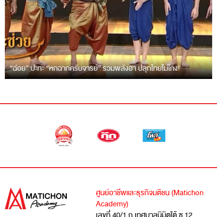
“ฉ่อย” ปะทะ “หกฉากครับจารย์” รวมพลังฮา ปลุกไทยไม่โกง!
ศูนย์อาชีพและธุรกิจมติชน (Matichon
Academy)
เลขที่ 40/1 ถ.เทศบาลนิมิตใต้ ซ.12