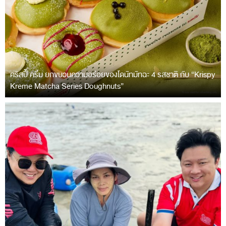
คริสปี้ ครีม ยกขบวนความอร่อยของโดนัทมัทฉะ 4 รสชาติ กับ “Krispy
Kreme Matcha Series Doughnuts”