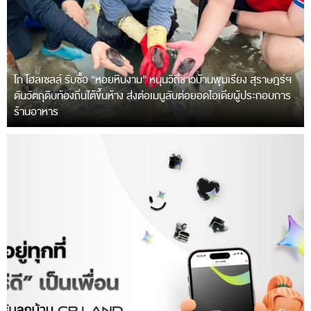
โก โฮลเซลล์ รับซื้อ “หอยหินงาม” หนุนวิถีชาวบ้านพุมเรียง สุราษฎร์ฯ
ดันวัตถุดิบท้องถิ่นใต้ขึ้นห้าง ส่งต่อเมนูลับต่อยอดไอเดียผู้ประกอบการ
ร้านอาหาร