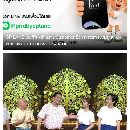
CP LAND ปั้น ‘Pri-d’ สร้าง Customer Ecosystem เชื่อมลูกบ้าน-
พันธมิตร ขยายมูลค่าธุรกิจระยะยาว