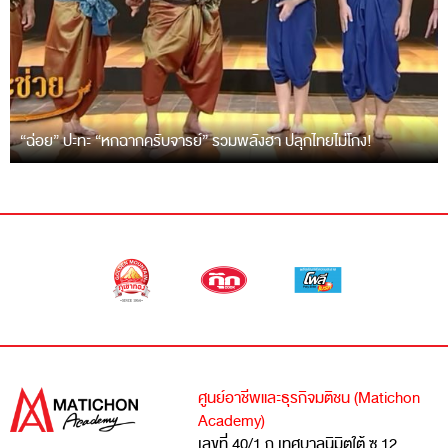
“ฉ่อย” ปะทะ “หกฉากครับจารย์” รวมพลังฮา ปลุกไทยไม่โกง!
ศูนย์อาชีพและธุรกิจมติชน (Matichon
Academy)
เลขที่ 40/1 ถ.เทศบาลนิมิตใต้ ซ.12