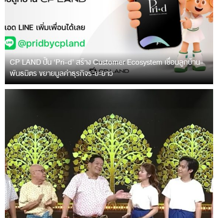
CP LAND ปั้น ‘Pri-d’ สร้าง Customer Ecosystem เชื่อมลูกบ้าน-
พันธมิตร ขยายมูลค่าธุรกิจระยะยาว