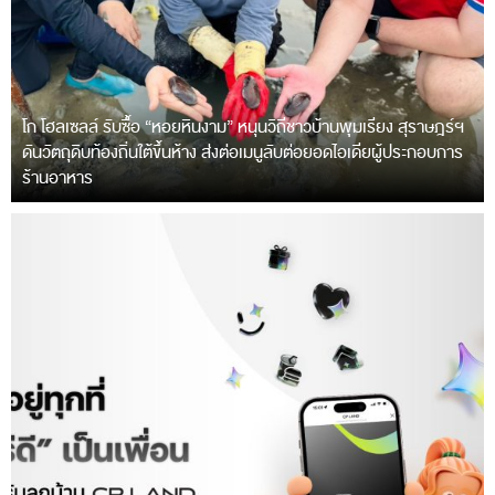
โก โฮลเซลล์ รับซื้อ “หอยหินงาม” หนุนวิถีชาวบ้านพุมเรียง สุราษฎร์ฯ
ดันวัตถุดิบท้องถิ่นใต้ขึ้นห้าง ส่งต่อเมนูลับต่อยอดไอเดียผู้ประกอบการ
ร้านอาหาร