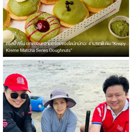
คริสปี้ ครีม ยกขบวนความอร่อยของโดนัทมัทฉะ 4 รสชาติ กับ “Krispy
Kreme Matcha Series Doughnuts”