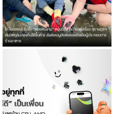
โก โฮลเซลล์ รับซื้อ “หอยหินงาม” หนุนวิถีชาวบ้านพุมเรียง สุราษฎร์ฯ
ดันวัตถุดิบท้องถิ่นใต้ขึ้นห้าง ส่งต่อเมนูลับต่อยอดไอเดียผู้ประกอบการ
ร้านอาหาร