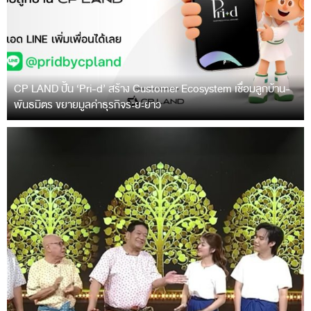
CP LAND ปั้น ‘Pri-d’ สร้าง Customer Ecosystem เชื่อมลูกบ้าน-
พันธมิตร ขยายมูลค่าธุรกิจระยะยาว