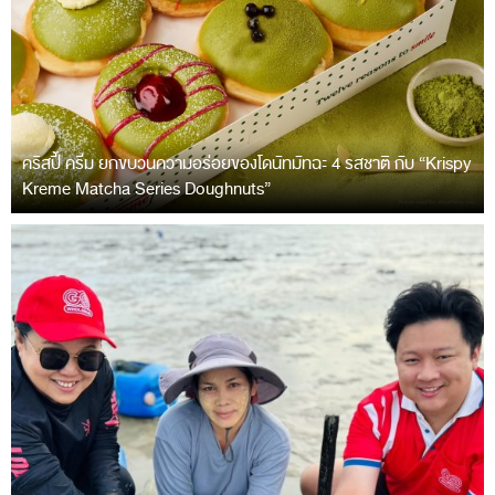
คริสปี้ ครีม ยกขบวนความอร่อยของโดนัทมัทฉะ 4 รสชาติ กับ “Krispy
Kreme Matcha Series Doughnuts”