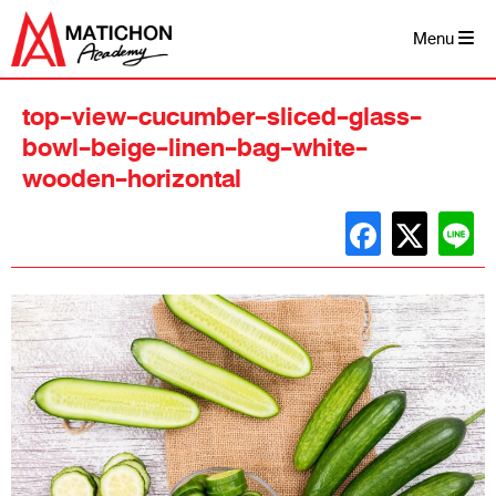
Skip
to
Menu
content
top-view-cucumber-sliced-glass-
bowl-beige-linen-bag-white-
wooden-horizontal