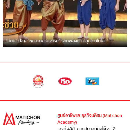
“ฉ่อย” ปะทะ “หกฉากครับจารย์” รวมพลังฮา ปลุกไทยไม่โกง!
ศูนย์อาชีพและธุรกิจมติชน (Matichon
Academy)
เลขที่ 40/1 ถ.เทศบาลนิมิตใต้ ซ.12