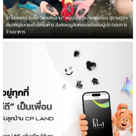
โก โฮลเซลล์ รับซื้อ “หอยหินงาม” หนุนวิถีชาวบ้านพุมเรียง สุราษฎร์ฯ
ดันวัตถุดิบท้องถิ่นใต้ขึ้นห้าง ส่งต่อเมนูลับต่อยอดไอเดียผู้ประกอบการ
ร้านอาหาร