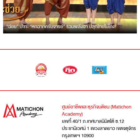
“ฉ่อย” ปะทะ “หกฉากครับจารย์” รวมพลังฮา ปลุกไทยไม่โกง!
ศูนย์อาชีพและธุรกิจมติชน (Matichon
Academy)
เลขที่ 40/1 ถ.เทศบาลนิมิตใต้ ซ.12
ประชานิเวศน์ 1 แขวงลาดยาว เขตจตุจักร
กรุงเทพฯ 10900