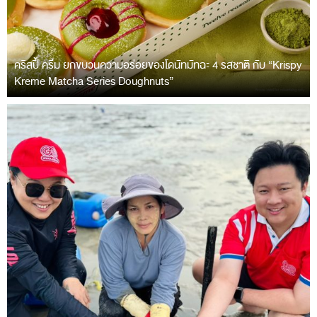
คริสปี้ ครีม ยกขบวนความอร่อยของโดนัทมัทฉะ 4 รสชาติ กับ “Krispy
Kreme Matcha Series Doughnuts”