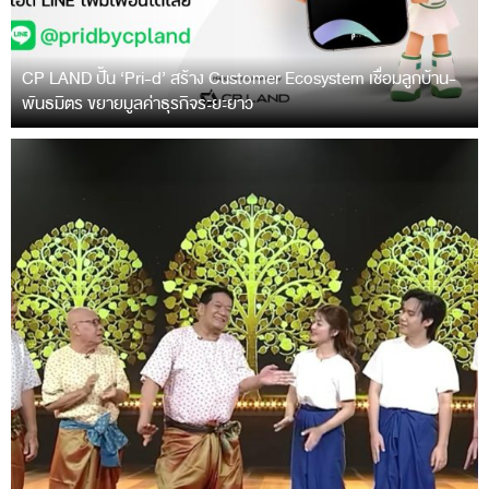
CP LAND ปั้น ‘Pri-d’ สร้าง Customer Ecosystem เชื่อมลูกบ้าน-
พันธมิตร ขยายมูลค่าธุรกิจระยะยาว