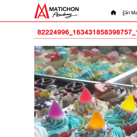
Skip
to
รู้จัก
content
82224996_163431858398757_