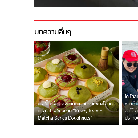
บทความอื่นๆ
โก โฮลเ
คริสปี้ ครีม ยกขบวนความอร่อยของโดนัท
ชาวบ้าน
มัทฉะ 4 รสชาติ กับ “Krispy Kreme
ถิ่นใต้ข
Matcha Series Doughnuts”
ประกอ