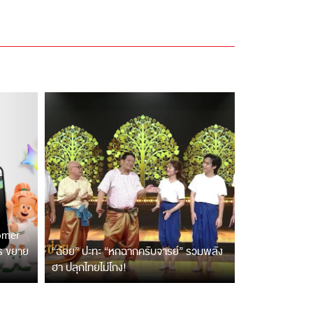
tomer
ตร ขยาย
“ฉ่อย” ปะทะ “หกฉากครับจารย์” รวมพลัง
ฮา ปลุกไทยไม่โกง!