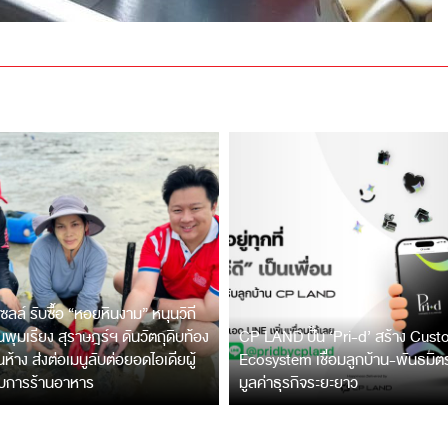
ซลล์ รับซื้อ “หอยหินงาม” หนุนวิถี
พุมเรียง สุราษฎร์ฯ ดันวัตถุดิบท้อง
CP LAND ปั้น ‘Pri-d’ สร้าง Cus
ึ้นห้าง ส่งต่อเมนูลับต่อยอดไอเดียผู้
Ecosystem เชื่อมลูกบ้าน-พันธมิ
บการร้านอาหาร
มูลค่าธุรกิจระยะยาว