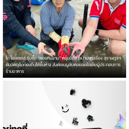
โก โฮลเซลล์ รับซื้อ “หอยหินงาม” หนุนวิถีชาวบ้านพุมเรียง สุราษฎร์ฯ
ดันวัตถุดิบท้องถิ่นใต้ขึ้นห้าง ส่งต่อเมนูลับต่อยอดไอเดียผู้ประกอบการ
ร้านอาหาร