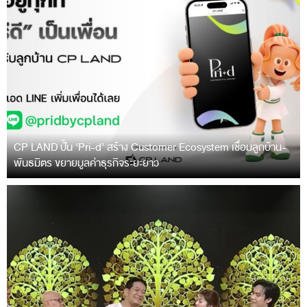
CP LAND ปั้น ‘Pri-d’ สร้าง Customer Ecosystem เชื่อมลูกบ้าน-
พันธมิตร ขยายมูลค่าธุรกิจระยะยาว