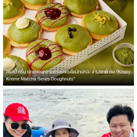
คริสปี้ ครีม ยกขบวนความอร่อยของโดนัทมัทฉะ 4 รสชาติ กับ “Krispy
Kreme Matcha Series Doughnuts”