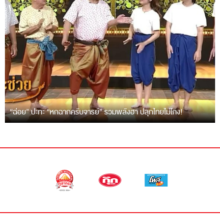
“ฉ่อย” ปะทะ “หกฉากครับจารย์” รวมพลังฮา ปลุกไทยไม่โกง!