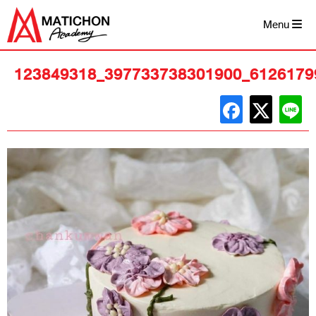
Skip
to
Menu
content
123849318_397733738301900_6126179