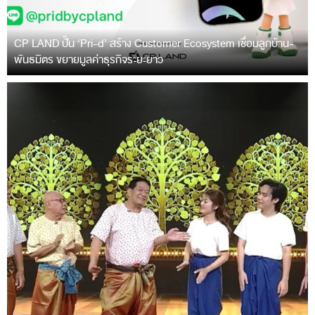
CP LAND ปั้น ‘Pri-d’ สร้าง Customer Ecosystem เชื่อมลูกบ้าน-
พันธมิตร ขยายมูลค่าธุรกิจระยะยาว