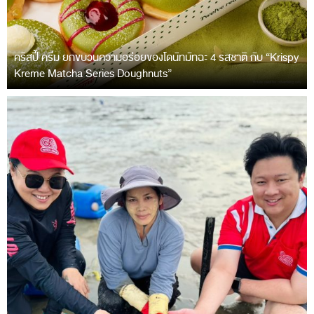
คริสปี้ ครีม ยกขบวนความอร่อยของโดนัทมัทฉะ 4 รสชาติ กับ “Krispy
Kreme Matcha Series Doughnuts”