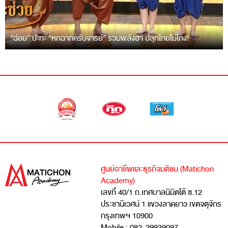
“ฉ่อย” ปะทะ “หกฉากครับจารย์” รวมพลังฮา ปลุกไทยไม่โกง!
ศูนย์อาชีพและธุรกิจมติชน (Matichon
Academy)
เลขที่ 40/1 ถ.เทศบาลนิมิตใต้ ซ.12
ประชานิเวศน์ 1 แขวงลาดยาว เขตจตุจักร
กรุงเทพฯ 10900
Mobile : 082-29939097