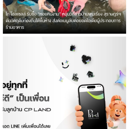
โก โฮลเซลล์ รับซื้อ “หอยหินงาม” หนุนวิถีชาวบ้านพุมเรียง สุราษฎร์ฯ
ดันวัตถุดิบท้องถิ่นใต้ขึ้นห้าง ส่งต่อเมนูลับต่อยอดไอเดียผู้ประกอบการ
ร้านอาหาร