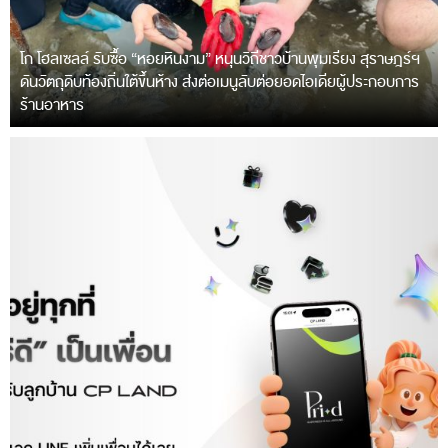
โก โฮลเซลล์ รับซื้อ “หอยหินงาม” หนุนวิถีชาวบ้านพุมเรียง สุราษฎร์ฯ
ดันวัตถุดิบท้องถิ่นใต้ขึ้นห้าง ส่งต่อเมนูลับต่อยอดไอเดียผู้ประกอบการ
ร้านอาหาร