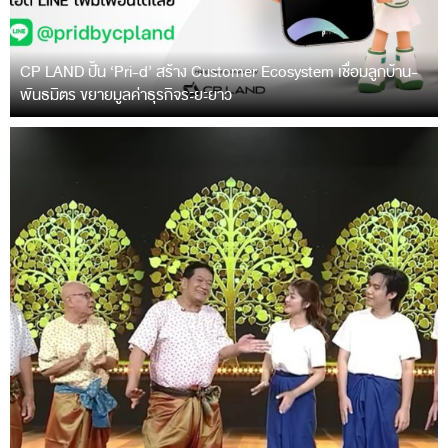
CP LAND ปั้น ‘Pri-d’ สร้าง Customer Ecosystem เชื่อมลูกบ้าน-
พันธมิตร ขยายมูลค่าธุรกิจระยะยาว