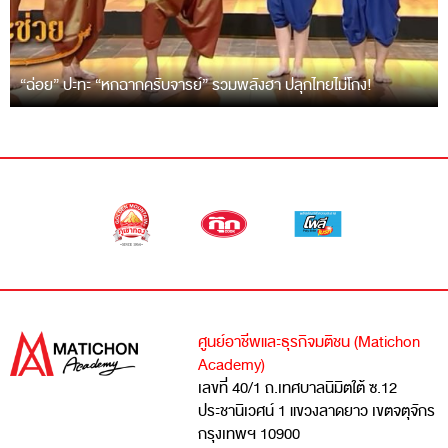
“ฉ่อย” ปะทะ “หกฉากครับจารย์” รวมพลังฮา ปลุกไทยไม่โกง!
ศูนย์อาชีพและธุรกิจมติชน (Matichon
Academy)
เลขที่ 40/1 ถ.เทศบาลนิมิตใต้ ซ.12
ประชานิเวศน์ 1 แขวงลาดยาว เขตจตุจักร
กรุงเทพฯ 10900