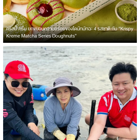
คริสปี้ ครีม ยกขบวนความอร่อยของโดนัทมัทฉะ 4 รสชาติ กับ “Krispy
Kreme Matcha Series Doughnuts”