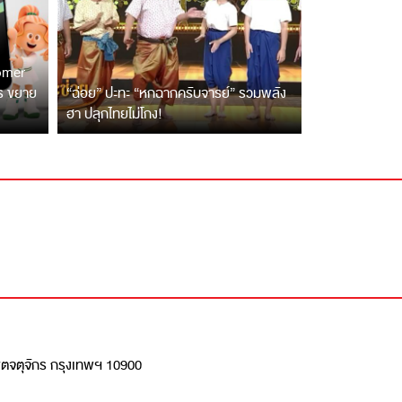
tomer
ตร ขยาย
“ฉ่อย” ปะทะ “หกฉากครับจารย์” รวมพลัง
ฮา ปลุกไทยไม่โกง!
เขตจตุจักร กรุงเทพฯ 10900