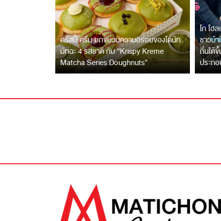
โก โฮลเ
คริสปี้ ครีม ยกขบวนความอร่อยของโดนัท
ชาวบ้าน
มัทฉะ 4 รสชาติ กับ “Krispy Kreme
ถิ่นใต้ข
Matcha Series Doughnuts”
ประกอ