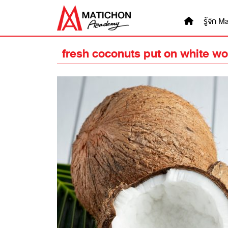
Skip
to
รู้จัก
content
fresh coconuts put on white 