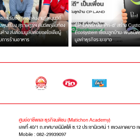
ซลล์ รับซื้อ “หอยหินงาม” หนุนวิถี
พุมเรียง สุราษฎร์ฯ ดันวัตถุดิบท้อง
CP LAND ปั้น ‘Pri-d’ สร้าง Cus
ึ้นห้าง ส่งต่อเมนูลับต่อยอดไอเดียผู้
Ecosystem เชื่อมลูกบ้าน-พันธมิ
บการร้านอาหาร
มูลค่าธุรกิจระยะยาว
ศูนย์อาชีพและธุรกิจมติชน (Matichon Academy)
เลขที่ 40/1 ถ.เทศบาลนิมิตใต้ ซ.12 ประชานิเวศน์ 1 แขวงลาดยาว 
Mobile : 082-29939097