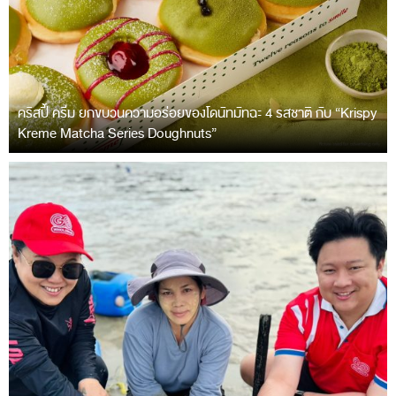
คริสปี้ ครีม ยกขบวนความอร่อยของโดนัทมัทฉะ 4 รสชาติ กับ “Krispy
Kreme Matcha Series Doughnuts”