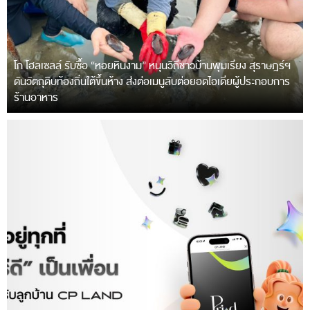
โก โฮลเซลล์ รับซื้อ “หอยหินงาม” หนุนวิถีชาวบ้านพุมเรียง สุราษฎร์ฯ
ดันวัตถุดิบท้องถิ่นใต้ขึ้นห้าง ส่งต่อเมนูลับต่อยอดไอเดียผู้ประกอบการ
ร้านอาหาร