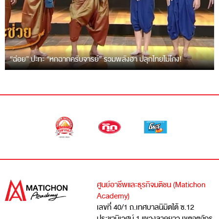
“ฉ่อย” ปะทะ “หกฉากครับจารย์” รวมพลังฮา ปลุกไทยไม่โกง!
ศูนย์อาชีพและธุรกิจมติชน (Matichon
Academy)
เลขที่ 40/1 ถ.เทศบาลนิมิตใต้ ซ.12
ประชานิเวศน์ 1 แขวงลาดยาว เขตจตุจักร