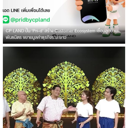
CP LAND ปั้น ‘Pri-d’ สร้าง Customer Ecosystem เชื่อมลูกบ้าน-
พันธมิตร ขยายมูลค่าธุรกิจระยะยาว