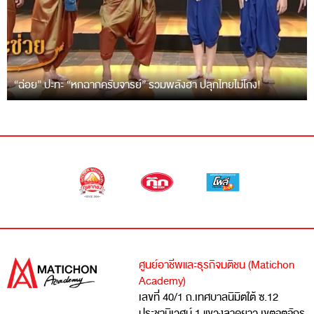
“ฉ่อย” ปะทะ “หกฉากครับจารย์” รวมพลังฮา ปลุกไทยไม่โกง!
ศูนย์อาชีพและธุรกิจมติชน (Matichon
Academy)
เลขที่ 40/1 ถ.เทศบาลนิมิตใต้ ซ.12
ประชานิเวศน์ 1 แขวงลาดยาว เขตจตุจักร