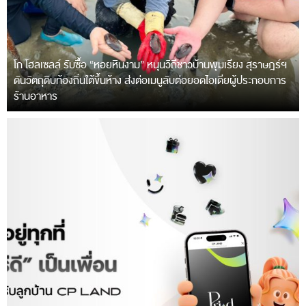
โก โฮลเซลล์ รับซื้อ “หอยหินงาม” หนุนวิถีชาวบ้านพุมเรียง สุราษฎร์ฯ
ดันวัตถุดิบท้องถิ่นใต้ขึ้นห้าง ส่งต่อเมนูลับต่อยอดไอเดียผู้ประกอบการ
ร้านอาหาร