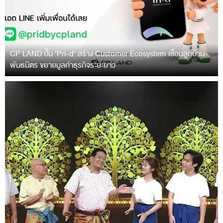
CP LAND ปั้น ‘Pri-d’ สร้าง Customer Ecosystem เชื่อมลูกบ้าน-
พันธมิตร ขยายมูลค่าธุรกิจระยะยาว