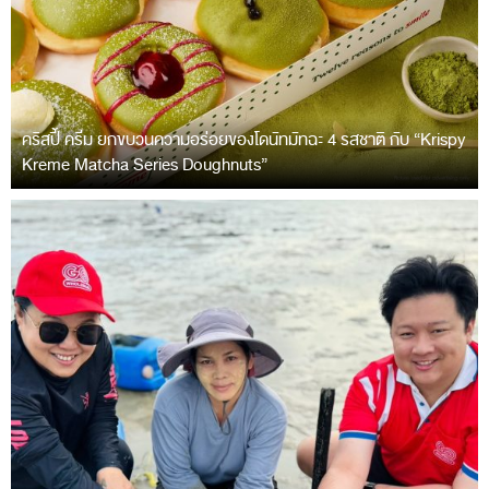
คริสปี้ ครีม ยกขบวนความอร่อยของโดนัทมัทฉะ 4 รสชาติ กับ “Krispy
Kreme Matcha Series Doughnuts”