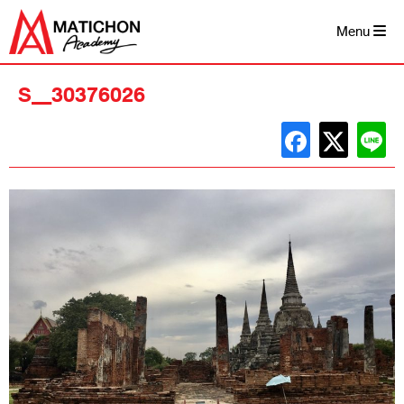
Skip
to
Menu
content
S__30376026