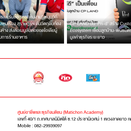
ซลล์ รับซื้อ “หอยหินงาม” หนุนวิถี
พุมเรียง สุราษฎร์ฯ ดันวัตถุดิบท้อง
CP LAND ปั้น ‘Pri-d’ สร้าง Cus
ึ้นห้าง ส่งต่อเมนูลับต่อยอดไอเดียผู้
Ecosystem เชื่อมลูกบ้าน-พันธมิ
บการร้านอาหาร
มูลค่าธุรกิจระยะยาว
ศูนย์อาชีพและธุรกิจมติชน (Matichon Academy)
เลขที่ 40/1 ถ.เทศบาลนิมิตใต้ ซ.12 ประชานิเวศน์ 1 แขวงลาดยาว 
Mobile : 082-29939097