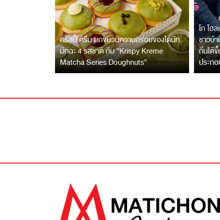
โก โฮลเ
คริสปี้ ครีม ยกขบวนความอร่อยของโดนัท
ชาวบ้าน
มัทฉะ 4 รสชาติ กับ “Krispy Kreme
ถิ่นใต้ข
Matcha Series Doughnuts”
ประกอ