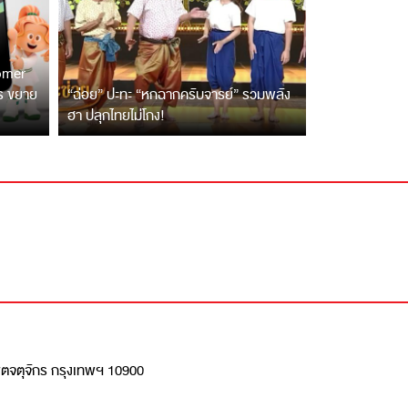
tomer
ตร ขยาย
“ฉ่อย” ปะทะ “หกฉากครับจารย์” รวมพลัง
ฮา ปลุกไทยไม่โกง!
เขตจตุจักร กรุงเทพฯ 10900