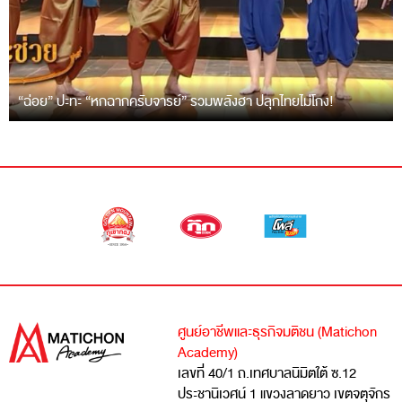
“ฉ่อย” ปะทะ “หกฉากครับจารย์” รวมพลังฮา ปลุกไทยไม่โกง!
ศูนย์อาชีพและธุรกิจมติชน (Matichon
Academy)
เลขที่ 40/1 ถ.เทศบาลนิมิตใต้ ซ.12
ประชานิเวศน์ 1 แขวงลาดยาว เขตจตุจักร