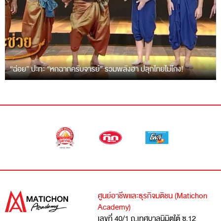
“ฉ่อย” ปะทะ “หกฉากครับจารย์” รวมพลังฮา ปลุกไทยไม่โกง!
ศูนย์อาชีพและธุรกิจมติชน (Matichon
Academy)
เลขที่ 40/1 ถ.เทศบาลนิมิตใต้ ซ.12