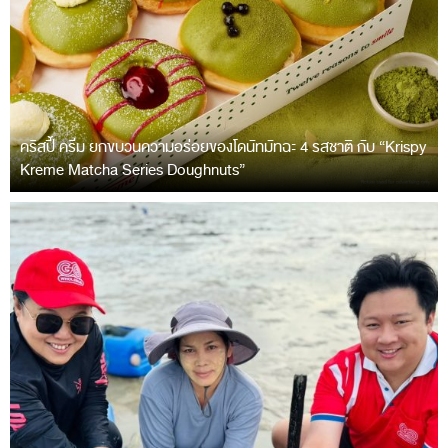
คริสปี้ ครีม ยกขบวนความอร่อยของโดนัทมัทฉะ 4 รสชาติ กับ “Krispy
Kreme Matcha Series Doughnuts”