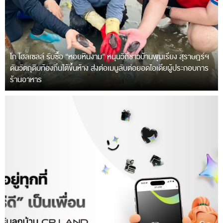
โก โฮลเซลล์ รับซื้อ “หอยหินงาม” หนุนวิถีชาวบ้านพุมเรียง สุราษฎร์ฯ
ดันวัตถุดิบท้องถิ่นใต้ขึ้นห้าง ส่งต่อเมนูลับต่อยอดไอเดียผู้ประกอบการ
ร้านอาหาร