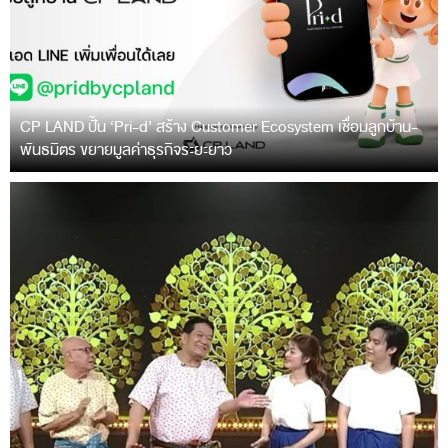
CP LAND ปั้น ‘Pri-d’ สร้าง Customer Ecosystem เชื่อมลูกบ้าน-
พันธมิตร ขยายมูลค่าธุรกิจระยะยาว