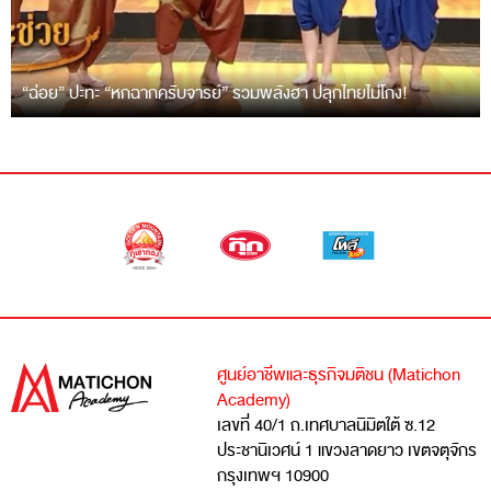
“ฉ่อย” ปะทะ “หกฉากครับจารย์” รวมพลังฮา ปลุกไทยไม่โกง!
ศูนย์อาชีพและธุรกิจมติชน (Matichon
Academy)
เลขที่ 40/1 ถ.เทศบาลนิมิตใต้ ซ.12
ประชานิเวศน์ 1 แขวงลาดยาว เขตจตุจักร
กรุงเทพฯ 10900