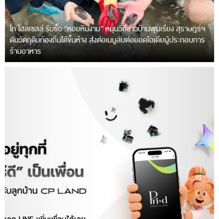
โก โฮลเซลล์ รับซื้อ “หอยหินงาม” หนุนวิถีชาวบ้านพุมเรียง สุราษฎร์ฯ
ดันวัตถุดิบท้องถิ่นใต้ขึ้นห้าง ส่งต่อเมนูลับต่อยอดไอเดียผู้ประกอบการ
ร้านอาหาร