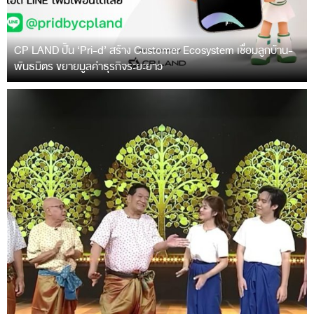
CP LAND ปั้น ‘Pri-d’ สร้าง Customer Ecosystem เชื่อมลูกบ้าน-
พันธมิตร ขยายมูลค่าธุรกิจระยะยาว