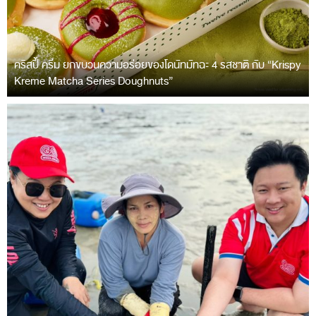
คริสปี้ ครีม ยกขบวนความอร่อยของโดนัทมัทฉะ 4 รสชาติ กับ “Krispy
Kreme Matcha Series Doughnuts”