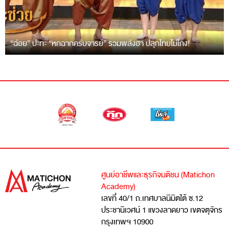
“ฉ่อย” ปะทะ “หกฉากครับจารย์” รวมพลังฮา ปลุกไทยไม่โกง!
ศูนย์อาชีพและธุรกิจมติชน (Matichon
Academy)
เลขที่ 40/1 ถ.เทศบาลนิมิตใต้ ซ.12
ประชานิเวศน์ 1 แขวงลาดยาว เขตจตุจักร
กรุงเทพฯ 10900