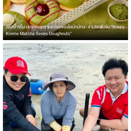
คริสปี้ ครีม ยกขบวนความอร่อยของโดนัทมัทฉะ 4 รสชาติ กับ “Krispy
Kreme Matcha Series Doughnuts”