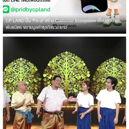
CP LAND ปั้น ‘Pri-d’ สร้าง Customer Ecosystem เชื่อมลูกบ้าน-
พันธมิตร ขยายมูลค่าธุรกิจระยะยาว