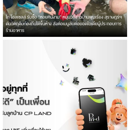
โก โฮลเซลล์ รับซื้อ “หอยหินงาม” หนุนวิถีชาวบ้านพุมเรียง สุราษฎร์ฯ
ดันวัตถุดิบท้องถิ่นใต้ขึ้นห้าง ส่งต่อเมนูลับต่อยอดไอเดียผู้ประกอบการ
ร้านอาหาร