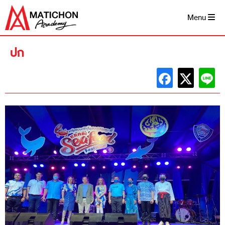
Skip
to
Menu
content
ปก