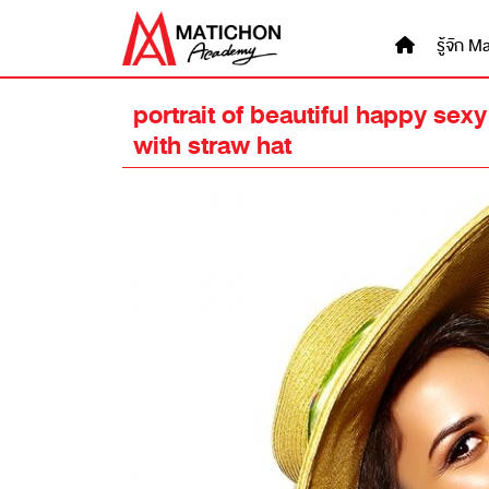
Skip
to
รู้จัก
content
portrait of beautiful happy se
with straw hat