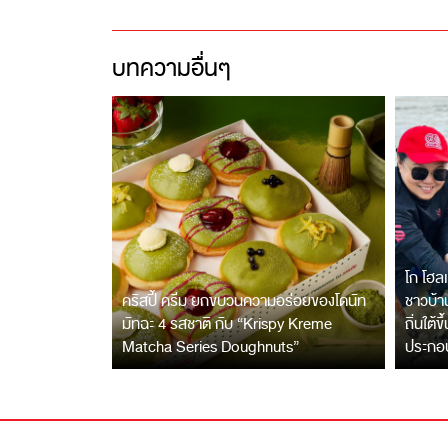
บทความอื่นๆ
โก โฮลเ
คริสปี้ ครีม ยกขบวนความอร่อยของโดนัท
ชาวบ้าน
มัทฉะ 4 รสชาติ กับ “Krispy Kreme
ถิ่นใต้ข
Matcha Series Doughnuts”
ประกอ