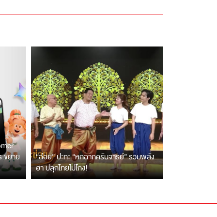
tomer
ตร ขยาย
“ฉ่อย” ปะทะ “หกฉากครับจารย์” รวมพลัง
ฮา ปลุกไทยไม่โกง!