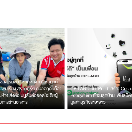
ซลล์ รับซื้อ “หอยหินงาม” หนุนวิถี
พุมเรียง สุราษฎร์ฯ ดันวัตถุดิบท้อง
CP LAND ปั้น ‘Pri-d’ สร้าง Cus
ึ้นห้าง ส่งต่อเมนูลับต่อยอดไอเดียผู้
Ecosystem เชื่อมลูกบ้าน-พันธมิ
บการร้านอาหาร
มูลค่าธุรกิจระยะยาว