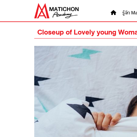
Skip
to
รู้จัก
content
Closeup of Lovely young Woman