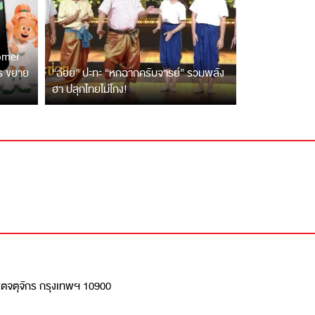
tomer
ตร ขยาย
“ฉ่อย” ปะทะ “หกฉากครับจารย์” รวมพลัง
ฮา ปลุกไทยไม่โกง!
เขตจตุจักร กรุงเทพฯ 10900