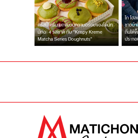
โก โฮลเ
คริสปี้ ครีม ยกขบวนความอร่อยของโดนัท
ชาวบ้าน
มัทฉะ 4 รสชาติ กับ “Krispy Kreme
ถิ่นใต้ข
Matcha Series Doughnuts”
ประกอ