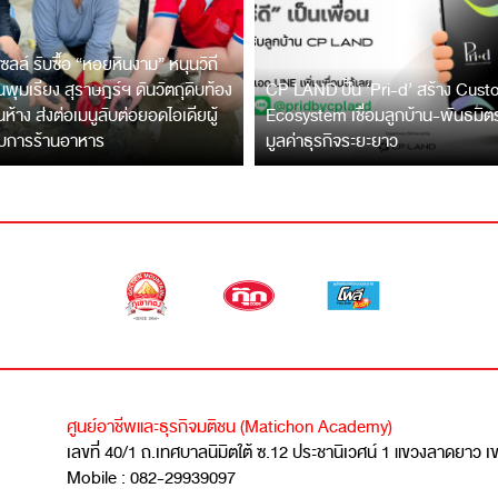
ซลล์ รับซื้อ “หอยหินงาม” หนุนวิถี
พุมเรียง สุราษฎร์ฯ ดันวัตถุดิบท้อง
CP LAND ปั้น ‘Pri-d’ สร้าง Cus
ึ้นห้าง ส่งต่อเมนูลับต่อยอดไอเดียผู้
Ecosystem เชื่อมลูกบ้าน-พันธมิ
บการร้านอาหาร
มูลค่าธุรกิจระยะยาว
ศูนย์อาชีพและธุรกิจมติชน (Matichon Academy)
เลขที่ 40/1 ถ.เทศบาลนิมิตใต้ ซ.12 ประชานิเวศน์ 1 แขวงลาดยาว 
Mobile : 082-29939097