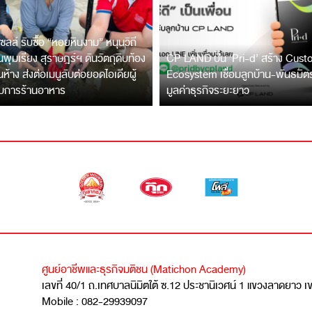
ซลล์ รับซื้อ “หอยหินงาม” หนุนวิถี
พุมเรียง สุราษฎร์ฯ ดันวัตถุดิบท้อง
CP LAND ปั้น ‘Pri-d’ สร้าง Cus
ึ้นห้าง ส่งต่อเมนูลับต่อยอดไอเดียผู้
Ecosystem เชื่อมลูกบ้าน-พันธมิ
บการร้านอาหาร
มูลค่าธุรกิจระยะยาว
ศูนย์อาชีพและธุรกิจมติชน (Matichon Academy)
เลขที่ 40/1 ถ.เทศบาลนิมิตใต้ ซ.12 ประชานิเวศน์ 1 แขวงลาดยาว 
Mobile : 082-29939097