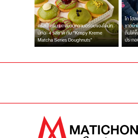
โก โฮลเ
คริสปี้ ครีม ยกขบวนความอร่อยของโดนัท
ชาวบ้าน
มัทฉะ 4 รสชาติ กับ “Krispy Kreme
ถิ่นใต้ข
Matcha Series Doughnuts”
ประกอ