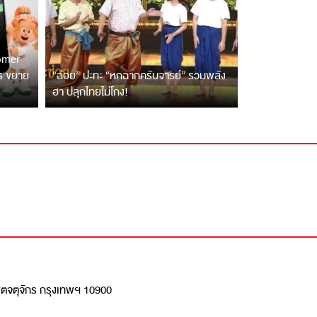
tomer
ตร ขยาย
“ฉ่อย” ปะทะ “หกฉากครับจารย์” รวมพลัง
ฮา ปลุกไทยไม่โกง!
เขตจตุจักร กรุงเทพฯ 10900