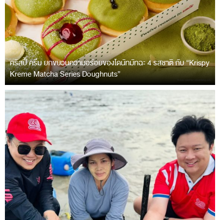
คริสปี้ ครีม ยกขบวนความอร่อยของโดนัทมัทฉะ 4 รสชาติ กับ “Krispy
Kreme Matcha Series Doughnuts”