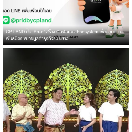
CP LAND ปั้น ‘Pri-d’ สร้าง Customer Ecosystem เชื่อมลูกบ้าน-
พันธมิตร ขยายมูลค่าธุรกิจระยะยาว