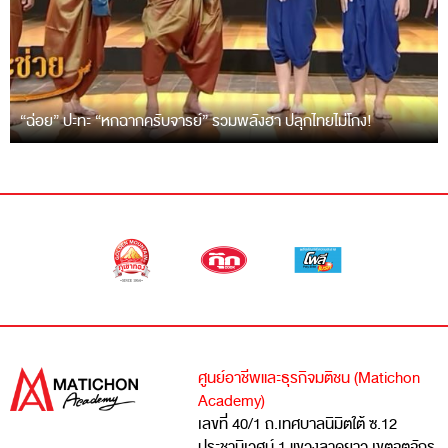
“ฉ่อย” ปะทะ “หกฉากครับจารย์” รวมพลังฮา ปลุกไทยไม่โกง!
ศูนย์อาชีพและธุรกิจมติชน (Matichon
Academy)
เลขที่ 40/1 ถ.เทศบาลนิมิตใต้ ซ.12
ประชานิเวศน์ 1 แขวงลาดยาว เขตจตุจักร