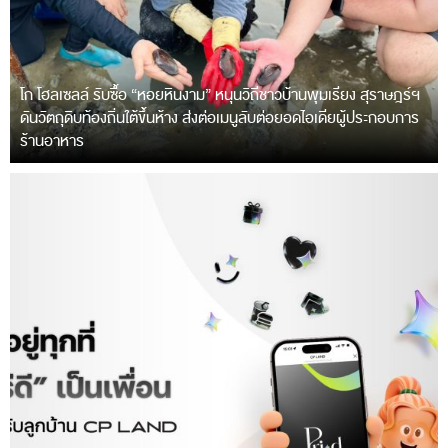
โก โฮลเซลล์ รับซื้อ “หอยหินงาม” หนุนวิถีชาวบ้านพุมเรียง สุราษฎร์ฯ
ดันวัตถุดิบท้องถิ่นใต้ขึ้นห้าง ส่งต่อเมนูลับต่อยอดไอเดียผู้ประกอบการ
ร้านอาหาร