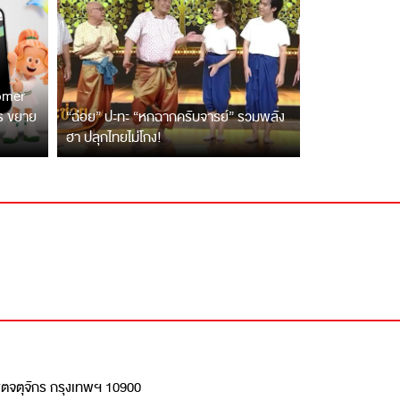
tomer
ตร ขยาย
“ฉ่อย” ปะทะ “หกฉากครับจารย์” รวมพลัง
ฮา ปลุกไทยไม่โกง!
เขตจตุจักร กรุงเทพฯ 10900