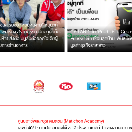
ซลล์ รับซื้อ “หอยหินงาม” หนุนวิถี
พุมเรียง สุราษฎร์ฯ ดันวัตถุดิบท้อง
CP LAND ปั้น ‘Pri-d’ สร้าง Cus
ึ้นห้าง ส่งต่อเมนูลับต่อยอดไอเดียผู้
Ecosystem เชื่อมลูกบ้าน-พันธมิ
บการร้านอาหาร
มูลค่าธุรกิจระยะยาว
ศูนย์อาชีพและธุรกิจมติชน (Matichon Academy)
เลขที่ 40/1 ถ.เทศบาลนิมิตใต้ ซ.12 ประชานิเวศน์ 1 แขวงลาดยาว 