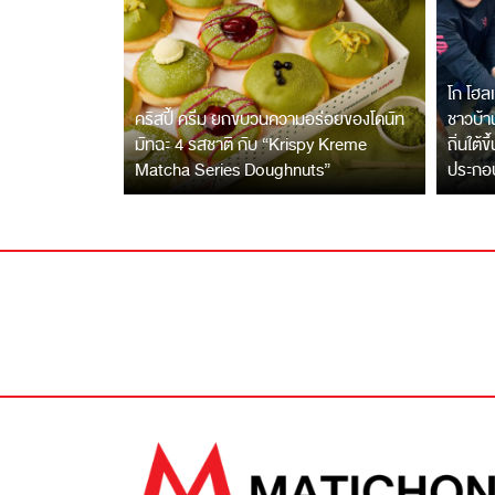
โก โฮลเ
คริสปี้ ครีม ยกขบวนความอร่อยของโดนัท
ชาวบ้าน
มัทฉะ 4 รสชาติ กับ “Krispy Kreme
ถิ่นใต้ข
Matcha Series Doughnuts”
ประกอ