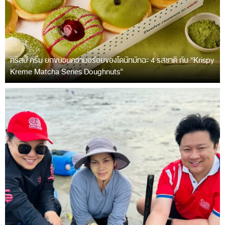
คริสปี้ ครีม ยกขบวนความอร่อยของโดนัทมัทฉะ 4 รสชาติ กับ “Krispy
Kreme Matcha Series Doughnuts”