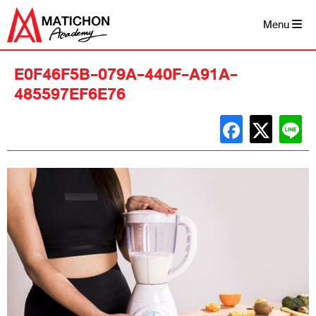
Skip
to
Menu
content
E0F46F5B-079A-440F-A91A-
485597EF6E76