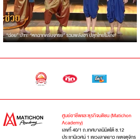
“ฉ่อย” ปะทะ “หกฉากครับจารย์” รวมพลังฮา ปลุกไทยไม่โกง!
ศูนย์อาชีพและธุรกิจมติชน (Matichon
Academy)
เลขที่ 40/1 ถ.เทศบาลนิมิตใต้ ซ.12
ประชานิเวศน์ 1 แขวงลาดยาว เขตจตุจักร