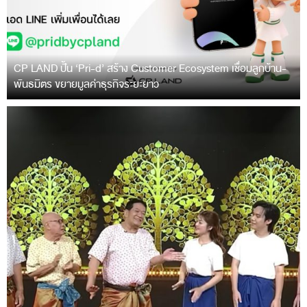
CP LAND ปั้น ‘Pri-d’ สร้าง Customer Ecosystem เชื่อมลูกบ้าน-
พันธมิตร ขยายมูลค่าธุรกิจระยะยาว