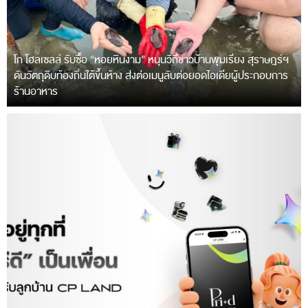
โก โฮลเซลล์ รับซื้อ “หอยหินงาม” หนุนวิถีชาวบ้านพุมเรียง สุราษฎร์ฯ
ดันวัตถุดิบท้องถิ่นใต้ขึ้นห้าง ส่งต่อเมนูลับต่อยอดไอเดียผู้ประกอบการ
ร้านอาหาร