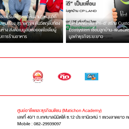
ซลล์ รับซื้อ “หอยหินงาม” หนุนวิถี
พุมเรียง สุราษฎร์ฯ ดันวัตถุดิบท้อง
CP LAND ปั้น ‘Pri-d’ สร้าง Cus
ึ้นห้าง ส่งต่อเมนูลับต่อยอดไอเดียผู้
Ecosystem เชื่อมลูกบ้าน-พันธมิ
บการร้านอาหาร
มูลค่าธุรกิจระยะยาว
ศูนย์อาชีพและธุรกิจมติชน (Matichon Academy)
เลขที่ 40/1 ถ.เทศบาลนิมิตใต้ ซ.12 ประชานิเวศน์ 1 แขวงลาดยาว 
Mobile : 082-29939097