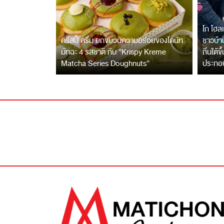
โก โฮลเ
คริสปี้ ครีม ยกขบวนความอร่อยของโดนัท
ชาวบ้าน
มัทฉะ 4 รสชาติ กับ “Krispy Kreme
ถิ่นใต้ข
Matcha Series Doughnuts”
ประกอ