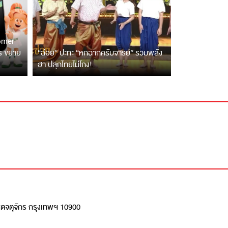
tomer
ตร ขยาย
“ฉ่อย” ปะทะ “หกฉากครับจารย์” รวมพลัง
ฮา ปลุกไทยไม่โกง!
เขตจตุจักร กรุงเทพฯ 10900