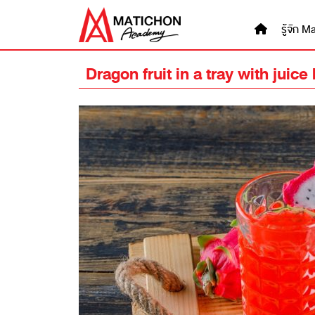
Skip
to
รู้จัก
content
Dragon fruit in a tray with jui