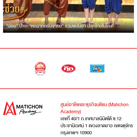
“ฉ่อย” ปะทะ “หกฉากครับจารย์” รวมพลังฮา ปลุกไทยไม่โกง!
ศูนย์อาชีพและธุรกิจมติชน (Matichon
Academy)
เลขที่ 40/1 ถ.เทศบาลนิมิตใต้ ซ.12
ประชานิเวศน์ 1 แขวงลาดยาว เขตจตุจักร
กรุงเทพฯ 10900