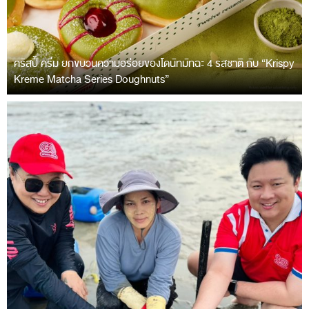
คริสปี้ ครีม ยกขบวนความอร่อยของโดนัทมัทฉะ 4 รสชาติ กับ “Krispy
Kreme Matcha Series Doughnuts”