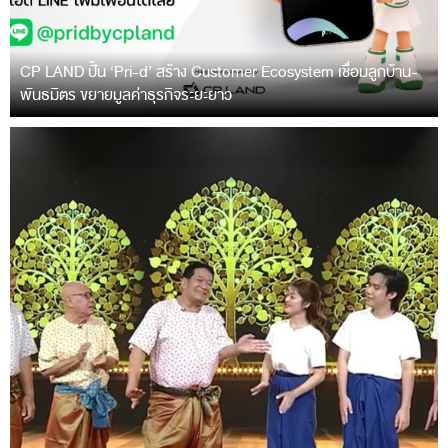
CP LAND ปั้น ‘Pri-d’ สร้าง Customer Ecosystem เชื่อมลูกบ้าน-
พันธมิตร ขยายมูลค่าธุรกิจระยะยาว