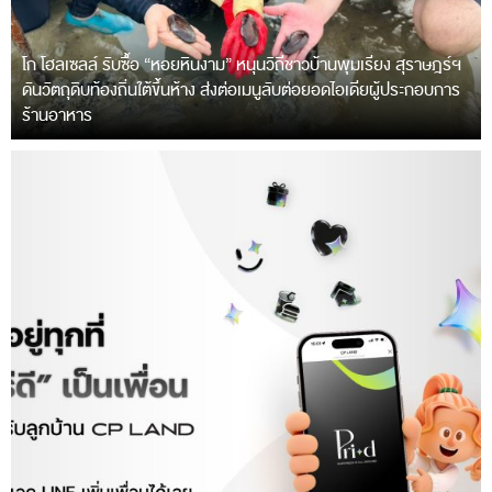
โก โฮลเซลล์ รับซื้อ “หอยหินงาม” หนุนวิถีชาวบ้านพุมเรียง สุราษฎร์ฯ
ดันวัตถุดิบท้องถิ่นใต้ขึ้นห้าง ส่งต่อเมนูลับต่อยอดไอเดียผู้ประกอบการ
ร้านอาหาร