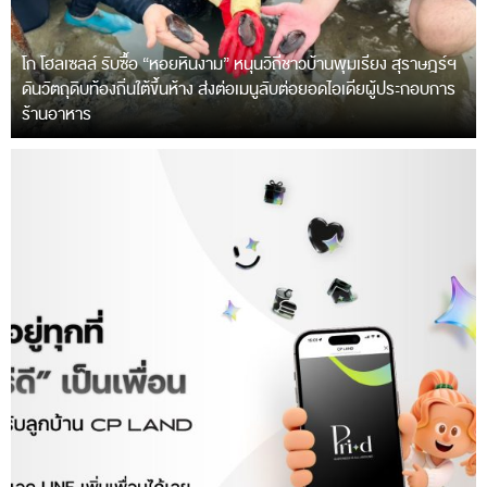
โก โฮลเซลล์ รับซื้อ “หอยหินงาม” หนุนวิถีชาวบ้านพุมเรียง สุราษฎร์ฯ
ดันวัตถุดิบท้องถิ่นใต้ขึ้นห้าง ส่งต่อเมนูลับต่อยอดไอเดียผู้ประกอบการ
ร้านอาหาร