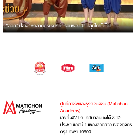
“ฉ่อย” ปะทะ “หกฉากครับจารย์” รวมพลังฮา ปลุกไทยไม่โกง!
ศูนย์อาชีพและธุรกิจมติชน (Matichon
Academy)
เลขที่ 40/1 ถ.เทศบาลนิมิตใต้ ซ.12
ประชานิเวศน์ 1 แขวงลาดยาว เขตจตุจักร
กรุงเทพฯ 10900