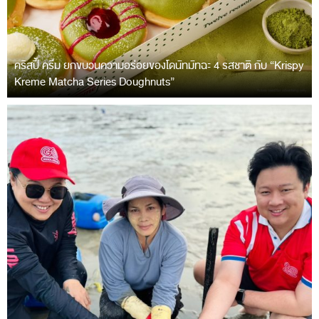
คริสปี้ ครีม ยกขบวนความอร่อยของโดนัทมัทฉะ 4 รสชาติ กับ “Krispy
Kreme Matcha Series Doughnuts”