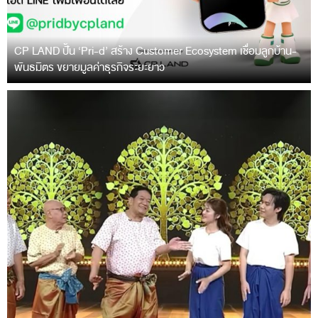
CP LAND ปั้น ‘Pri-d’ สร้าง Customer Ecosystem เชื่อมลูกบ้าน-
พันธมิตร ขยายมูลค่าธุรกิจระยะยาว