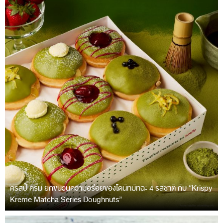
คริสปี้ ครีม ยกขบวนความอร่อยของโดนัทมัทฉะ 4 รสชาติ กับ “Krispy
Kreme Matcha Series Doughnuts”