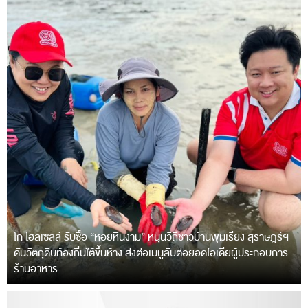
โก โฮลเซลล์ รับซื้อ “หอยหินงาม” หนุนวิถีชาวบ้านพุมเรียง สุราษฎร์ฯ
ดันวัตถุดิบท้องถิ่นใต้ขึ้นห้าง ส่งต่อเมนูลับต่อยอดไอเดียผู้ประกอบการ
ร้านอาหาร