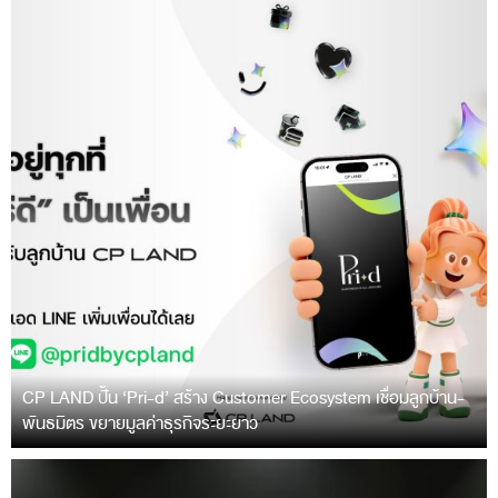
CP LAND ปั้น ‘Pri-d’ สร้าง Customer Ecosystem เชื่อมลูกบ้าน-
พันธมิตร ขยายมูลค่าธุรกิจระยะยาว