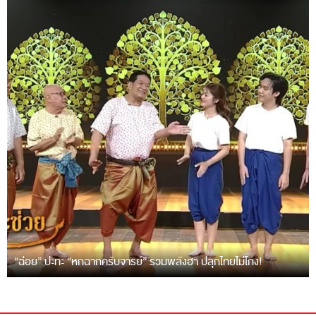
“ฉ่อย” ปะทะ “หกฉากครับจารย์” รวมพลังฮา ปลุกไทยไม่โกง!