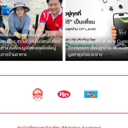
ซลล์ รับซื้อ “หอยหินงาม” หนุนวิถี
พุมเรียง สุราษฎร์ฯ ดันวัตถุดิบท้อง
CP LAND ปั้น ‘Pri-d’ สร้าง Cus
ึ้นห้าง ส่งต่อเมนูลับต่อยอดไอเดียผู้
Ecosystem เชื่อมลูกบ้าน-พันธมิ
บการร้านอาหาร
มูลค่าธุรกิจระยะยาว
ศูนย์อาชีพและธุรกิจมติชน (Matichon Academy)