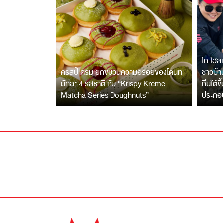
โก โฮลเ
คริสปี้ ครีม ยกขบวนความอร่อยของโดนัท
ชาวบ้าน
มัทฉะ 4 รสชาติ กับ “Krispy Kreme
ถิ่นใต้ข
Matcha Series Doughnuts”
ประกอ