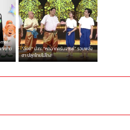
tomer
ตร ขยาย
“ฉ่อย” ปะทะ “หกฉากครับจารย์” รวมพลัง
ฮา ปลุกไทยไม่โกง!