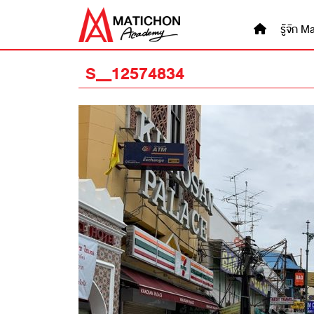
Skip
to
รู้จัก
content
S__12574834