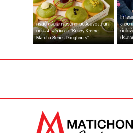
โก โฮลเ
คริสปี้ ครีม ยกขบวนความอร่อยของโดนัท
ชาวบ้าน
มัทฉะ 4 รสชาติ กับ “Krispy Kreme
ถิ่นใต้ข
Matcha Series Doughnuts”
ประกอ