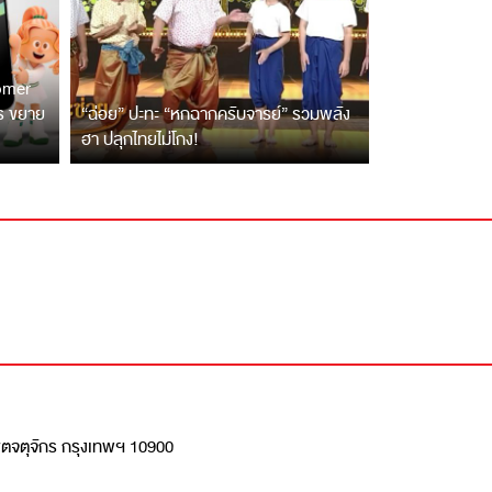
tomer
ตร ขยาย
“ฉ่อย” ปะทะ “หกฉากครับจารย์” รวมพลัง
ฮา ปลุกไทยไม่โกง!
เขตจตุจักร กรุงเทพฯ 10900