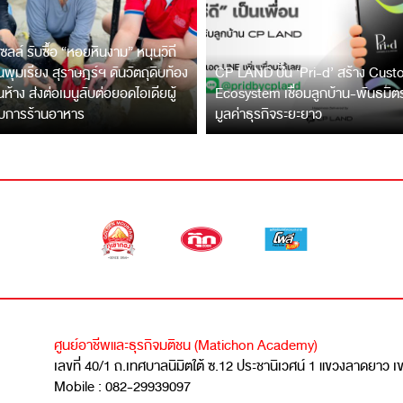
ซลล์ รับซื้อ “หอยหินงาม” หนุนวิถี
พุมเรียง สุราษฎร์ฯ ดันวัตถุดิบท้อง
CP LAND ปั้น ‘Pri-d’ สร้าง Cus
ึ้นห้าง ส่งต่อเมนูลับต่อยอดไอเดียผู้
Ecosystem เชื่อมลูกบ้าน-พันธมิ
บการร้านอาหาร
มูลค่าธุรกิจระยะยาว
ศูนย์อาชีพและธุรกิจมติชน (Matichon Academy)
เลขที่ 40/1 ถ.เทศบาลนิมิตใต้ ซ.12 ประชานิเวศน์ 1 แขวงลาดยาว 
Mobile : 082-29939097