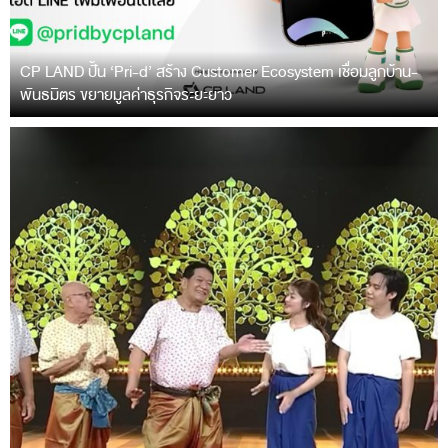
CP LAND ปั้น ‘Pri-d’ สร้าง Customer Ecosystem เชื่อมลูกบ้าน-
พันธมิตร ขยายมูลค่าธุรกิจระยะยาว