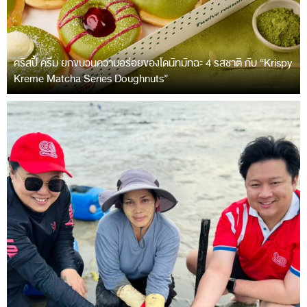
คริสปี้ ครีม ยกขบวนความอร่อยของโดนัทมัทฉะ 4 รสชาติ กับ “Krispy
Kreme Matcha Series Doughnuts”