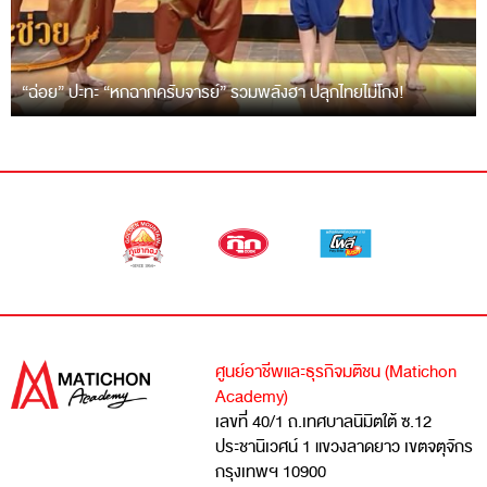
“ฉ่อย” ปะทะ “หกฉากครับจารย์” รวมพลังฮา ปลุกไทยไม่โกง!
ศูนย์อาชีพและธุรกิจมติชน (Matichon
Academy)
เลขที่ 40/1 ถ.เทศบาลนิมิตใต้ ซ.12
ประชานิเวศน์ 1 แขวงลาดยาว เขตจตุจักร
กรุงเทพฯ 10900