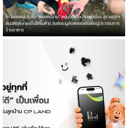
โก โฮลเซลล์ รับซื้อ “หอยหินงาม” หนุนวิถีชาวบ้านพุมเรียง สุราษฎร์ฯ
ดันวัตถุดิบท้องถิ่นใต้ขึ้นห้าง ส่งต่อเมนูลับต่อยอดไอเดียผู้ประกอบการ
ร้านอาหาร