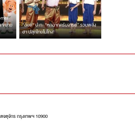
tomer
ตร ขยาย
“ฉ่อย” ปะทะ “หกฉากครับจารย์” รวมพลัง
ฮา ปลุกไทยไม่โกง!
เขตจตุจักร กรุงเทพฯ 10900