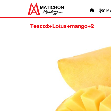
Skip
to
รู้จัก
content
Tesco+-+Lotus+mango+2