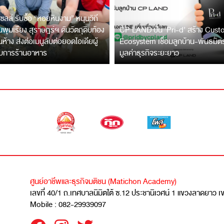
ซลล์ รับซื้อ “หอยหินงาม” หนุนวิถี
พุมเรียง สุราษฎร์ฯ ดันวัตถุดิบท้อง
CP LAND ปั้น ‘Pri-d’ สร้าง Cus
ึ้นห้าง ส่งต่อเมนูลับต่อยอดไอเดียผู้
Ecosystem เชื่อมลูกบ้าน-พันธมิ
บการร้านอาหาร
มูลค่าธุรกิจระยะยาว
ศูนย์อาชีพและธุรกิจมติชน (Matichon Academy)
เลขที่ 40/1 ถ.เทศบาลนิมิตใต้ ซ.12 ประชานิเวศน์ 1 แขวงลาดยาว 
Mobile : 082-29939097