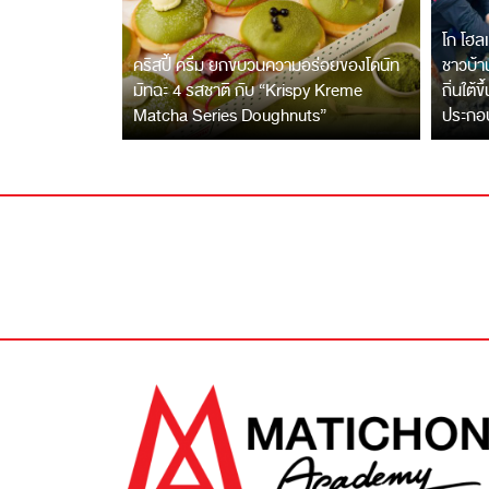
โก โฮลเ
คริสปี้ ครีม ยกขบวนความอร่อยของโดนัท
ชาวบ้าน
มัทฉะ 4 รสชาติ กับ “Krispy Kreme
ถิ่นใต้ข
Matcha Series Doughnuts”
ประกอ