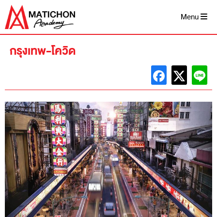
Skip
to
Menu
content
กรุงเทพ-โควิด