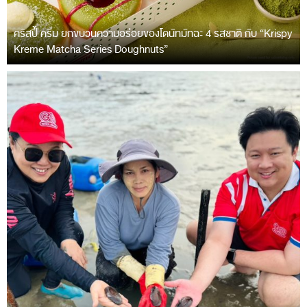
คริสปี้ ครีม ยกขบวนความอร่อยของโดนัทมัทฉะ 4 รสชาติ กับ “Krispy
Kreme Matcha Series Doughnuts”