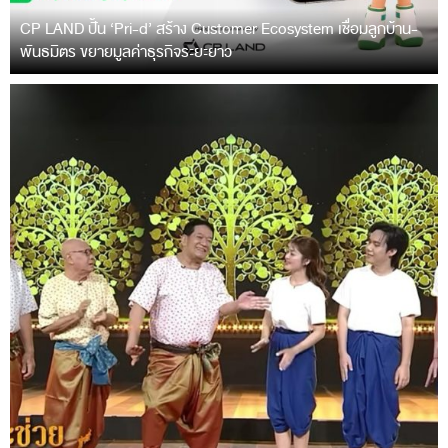
CP LAND ปั้น ‘Pri-d’ สร้าง Customer Ecosystem เชื่อมลูกบ้าน-
พันธมิตร ขยายมูลค่าธุรกิจระยะยาว