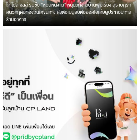
โก โฮลเซลล์ รับซื้อ “หอยหินงาม” หนุนวิถีชาวบ้านพุมเรียง สุราษฎร์ฯ
ดันวัตถุดิบท้องถิ่นใต้ขึ้นห้าง ส่งต่อเมนูลับต่อยอดไอเดียผู้ประกอบการ
ร้านอาหาร