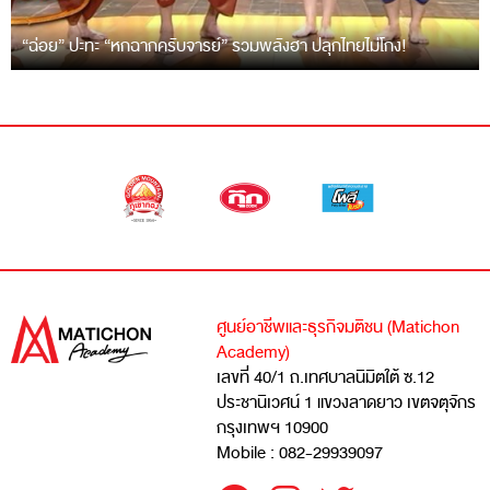
“ฉ่อย” ปะทะ “หกฉากครับจารย์” รวมพลังฮา ปลุกไทยไม่โกง!
ศูนย์อาชีพและธุรกิจมติชน (Matichon
Academy)
เลขที่ 40/1 ถ.เทศบาลนิมิตใต้ ซ.12
ประชานิเวศน์ 1 แขวงลาดยาว เขตจตุจักร
กรุงเทพฯ 10900
Mobile : 082-29939097