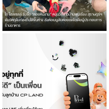
โก โฮลเซลล์ รับซื้อ “หอยหินงาม” หนุนวิถีชาวบ้านพุมเรียง สุราษฎร์ฯ
ดันวัตถุดิบท้องถิ่นใต้ขึ้นห้าง ส่งต่อเมนูลับต่อยอดไอเดียผู้ประกอบการ
ร้านอาหาร