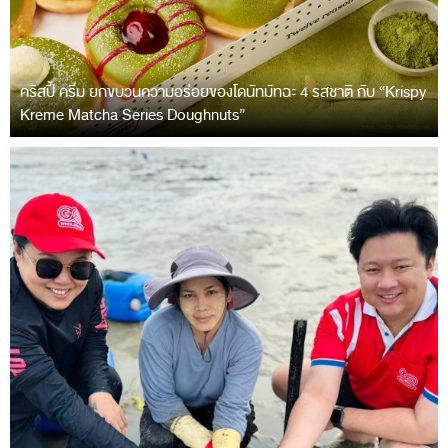
คริสปี้ ครีม ยกขบวนความอร่อยของโดนัทมัทฉะ 4 รสชาติ กับ “Krispy
Kreme Matcha Series Doughnuts”