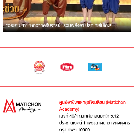
“ฉ่อย” ปะทะ “หกฉากครับจารย์” รวมพลังฮา ปลุกไทยไม่โกง!
ศูนย์อาชีพและธุรกิจมติชน (Matichon
Academy)
เลขที่ 40/1 ถ.เทศบาลนิมิตใต้ ซ.12
ประชานิเวศน์ 1 แขวงลาดยาว เขตจตุจักร
กรุงเทพฯ 10900