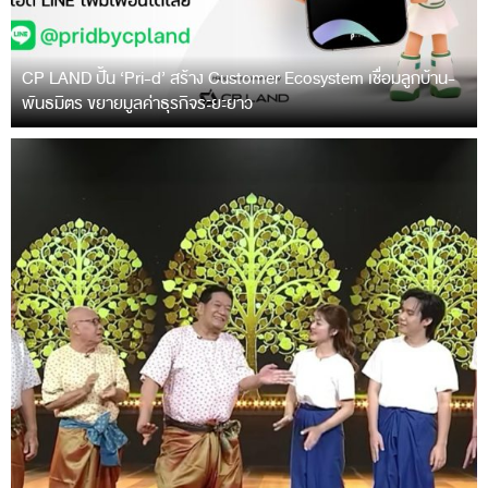
CP LAND ปั้น ‘Pri-d’ สร้าง Customer Ecosystem เชื่อมลูกบ้าน-
พันธมิตร ขยายมูลค่าธุรกิจระยะยาว