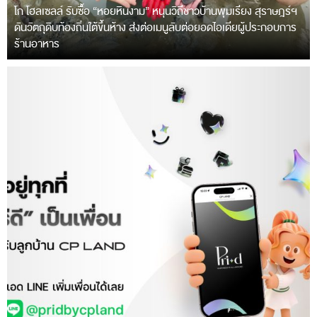
โก โฮลเซลล์ รับซื้อ “หอยหินงาม” หนุนวิถีชาวบ้านพุมเรียง สุราษฎร์ฯ
ดันวัตถุดิบท้องถิ่นใต้ขึ้นห้าง ส่งต่อเมนูลับต่อยอดไอเดียผู้ประกอบการ
ร้านอาหาร