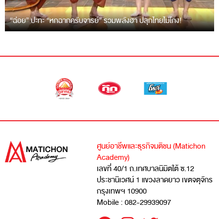
“ฉ่อย” ปะทะ “หกฉากครับจารย์” รวมพลังฮา ปลุกไทยไม่โกง!
ศูนย์อาชีพและธุรกิจมติชน (Matichon
Academy)
เลขที่ 40/1 ถ.เทศบาลนิมิตใต้ ซ.12
ประชานิเวศน์ 1 แขวงลาดยาว เขตจตุจักร
กรุงเทพฯ 10900
Mobile : 082-29939097