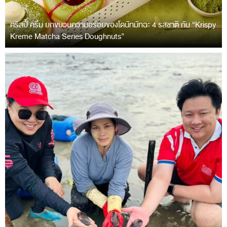
คริสปี้ ครีม ยกขบวนความอร่อยของโดนัทมัทฉะ 4 รสชาติ กับ “Krispy
Kreme Matcha Series Doughnuts”