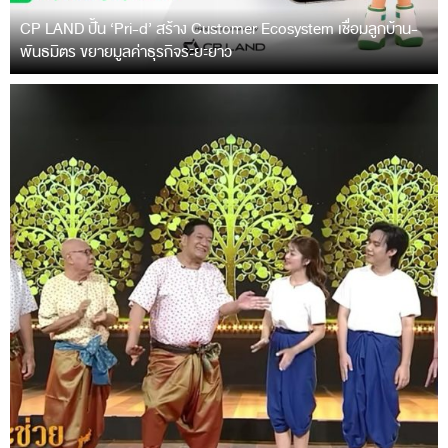
CP LAND ปั้น ‘Pri-d’ สร้าง Customer Ecosystem เชื่อมลูกบ้าน-
พันธมิตร ขยายมูลค่าธุรกิจระยะยาว