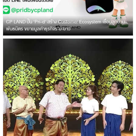
CP LAND ปั้น ‘Pri-d’ สร้าง Customer Ecosystem เชื่อมลูกบ้าน-
พันธมิตร ขยายมูลค่าธุรกิจระยะยาว