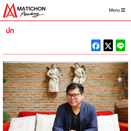
Skip
to
Menu
content
ปก