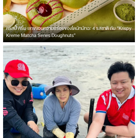
คริสปี้ ครีม ยกขบวนความอร่อยของโดนัทมัทฉะ 4 รสชาติ กับ “Krispy
Kreme Matcha Series Doughnuts”