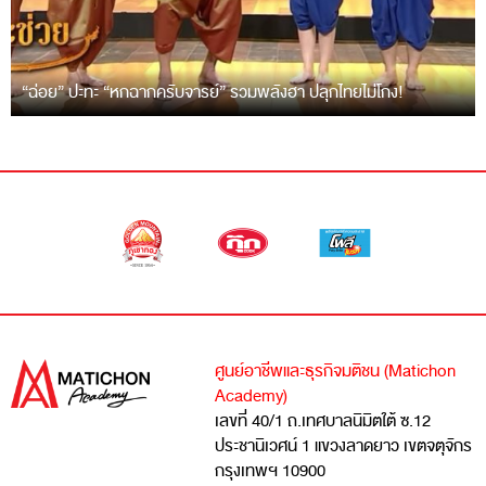
“ฉ่อย” ปะทะ “หกฉากครับจารย์” รวมพลังฮา ปลุกไทยไม่โกง!
ศูนย์อาชีพและธุรกิจมติชน (Matichon
Academy)
เลขที่ 40/1 ถ.เทศบาลนิมิตใต้ ซ.12
ประชานิเวศน์ 1 แขวงลาดยาว เขตจตุจักร
กรุงเทพฯ 10900