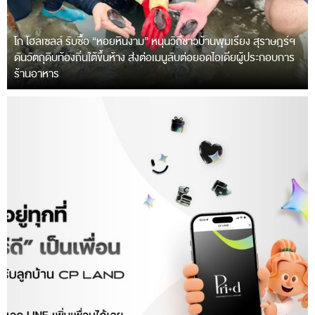
โก โฮลเซลล์ รับซื้อ “หอยหินงาม” หนุนวิถีชาวบ้านพุมเรียง สุราษฎร์ฯ
ดันวัตถุดิบท้องถิ่นใต้ขึ้นห้าง ส่งต่อเมนูลับต่อยอดไอเดียผู้ประกอบการ
ร้านอาหาร